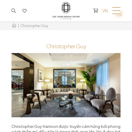
KHÔNG CÓ SẢN PHẨM TRONG GIỎ HÀNG
VN
Christopher Guy
Christopher Guy
Christopher Guy Harrison được truyền cảm hứng bởi phong
cách thẩm mỹ đầu tiên là trong thời gian lớn lên ở dọc bờ