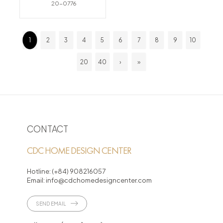
20-0776
1
2
3
4
5
6
7
8
9
10
20
40
›
»
CONTACT
CDC HOME DESIGN CENTER
Hotline:
(+84) 908216057
Email:
info@cdchomedesigncenter.com
SEND EMAIL