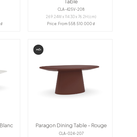
Table
CLA-425V-208
269.24W x 114.3D x 76.2H (cm)
 ₫
Price: From 558.510.000 ₫
MỚI
 Blanc
Paragon Dining Table - Rouge
CLA-024-207