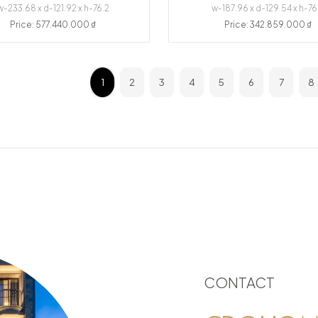
w-233.68 x d-121.92 x h-76.2
w-187.96 x d-129.54 x h-76
Price: 577.440.000 ₫
Price: 342.859.000 ₫
1
2
3
4
5
6
7
8
CONTACT