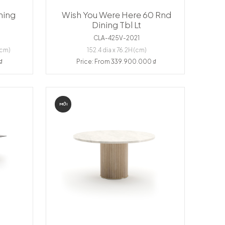
ning
Wish You Were Here 60 Rnd
Dining Tbl Lt
CLA-425V-2021
(cm)
152.4 dia x 76.2H (cm)
₫
Price: From 339.900.000 ₫
MỚI