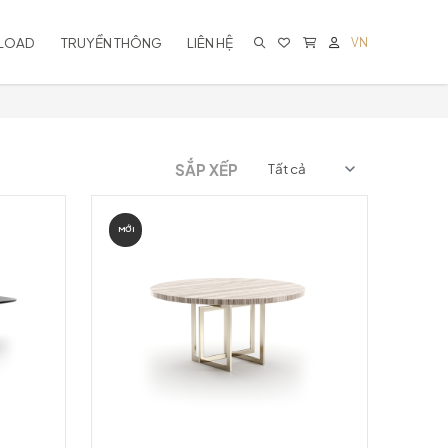
LOAD
TRUYỀN THÔNG
LIÊN HỆ
VN
KHÔNG CÓ SẢN PHẨM TRONG GIỎ
HÀNG
SẮP XẾP
MỚI