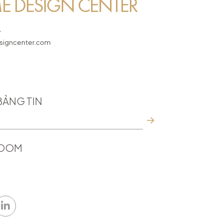
 DESIGN CENTER
7
igncenter.com
BẢNG TIN
ROOM