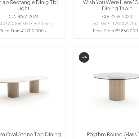
lap Rectangle Dinig Tbl
Wish You Were Here 10
Light
Dining Table
CLA-425V-2024
CLA-425V-2020
4.48W X 106.68D X 76.2H (cm)
264.16W X 111.76D X 76.2H (
Price: From 411.200.000 ₫
Price: From 197.880.000
MỚI
m Oval Stone Top Dining
Rhythm Round Glass