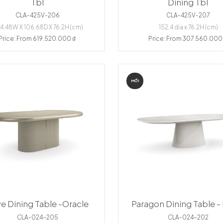
Tbl
Dining Tbl
CLA-425V-206
CLA-425V-207
4.48W X 106.68D X 76.2H (cm)
152.4 dia x 76.2H (cm)
Price: From 619.520.000 ₫
Price: From 307.560.000
MỚI
e Dining Table -Oracle
Paragon Dining Table -
CLA-024-205
CLA-024-202