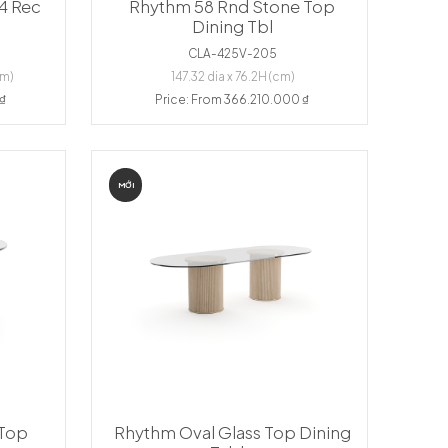
4 Rec
Rhythm 58 Rnd Stone Top
Dining Tbl
CLA-425V-205
cm)
147.32 dia x 76.2H (cm)
 ₫
Price: From 366.210.000 ₫
MỚI
 Top
Rhythm Oval Glass Top Dining