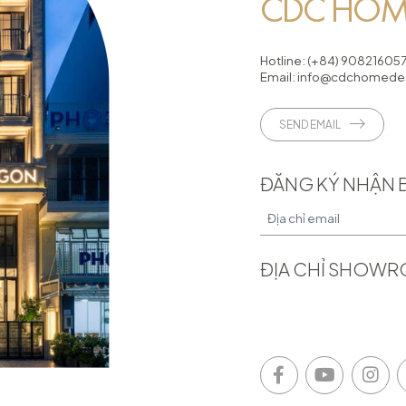
CDC HOME
Hotline:
(+84) 90821605
Email:
info@cdchomedes
SEND EMAIL
ĐĂNG KÝ NHẬN 
ĐỊA CHỈ SHOW