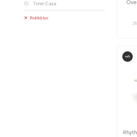
Over
Tonin Casa
Xoá bộ lọc
28
MỚI
Rhyth