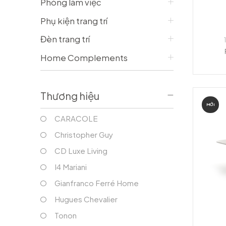
Phòng làm việc
Bàn console/ Bàn làm việc
Vỏ Gối
Tủ phòng khách
Vỏ Chăn
Phụ kiện trang trí
Tủ bar
Tấm trải, ga giường
Đèn trang trí
Gối trang trí
PHÒNG ĂN
Home Complements
Bàn ăn
Ghế ăn
Tủ phòng ăn
Thương hiệu
Ghế bar
MỚI
CARACOLE
Christopher Guy
CD Luxe Living
I4 Mariani
Gianfranco Ferré Home
Hugues Chevalier
Tonon