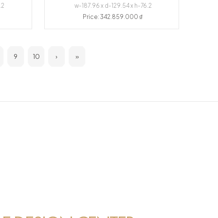
.2
w-187.96 x d-129.54 x h-76.2
Price: 342.859.000 ₫
9
10
›
»