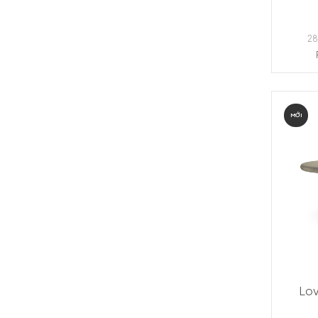
28
MỚI
Lov