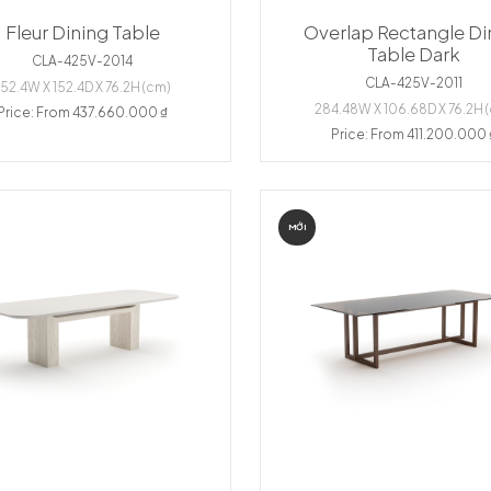
Fleur Dining Table
Overlap Rectangle Di
Table Dark
CLA-425V-2014
CLA-425V-2011
152.4W X 152.4D X 76.2H (cm)
284.48W X 106.68D X 76.2H 
Price: From 437.660.000 ₫
Price: From 411.200.000 
MỚI