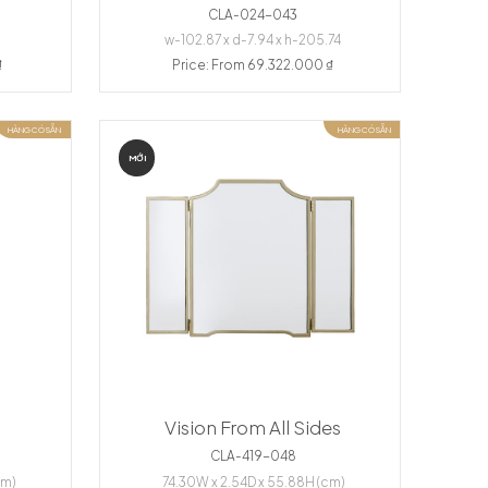
CLA-024-043
6
w-102.87 x d-7.94 x h-205.74
₫
Price: From 69.322.000 ₫
HÀNG CÓ SẴN
HÀNG CÓ SẴN
MỚI
Vision From All Sides
CLA-419-048
cm)
74.30W x 2.54D x 55.88H (cm)