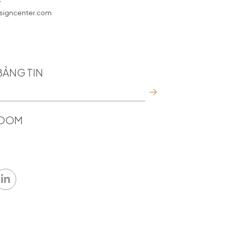
7
igncenter.com
BẢNG TIN
ROOM