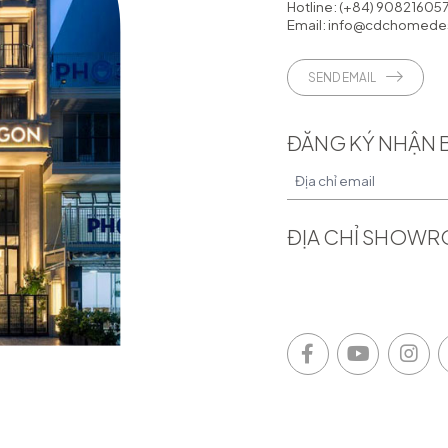
Hotline:
(+84) 90821605
Email:
info@cdchomedes
SEND EMAIL
ĐĂNG KÝ NHẬN 
ĐỊA CHỈ SHOW