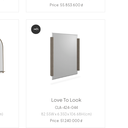
Price: 55.853.600 ₫
MỚI
Love To Look
CLA-424-044
m)
82.55W x 6.35D x 106.68H (cm)
Price: 51.240.000 ₫