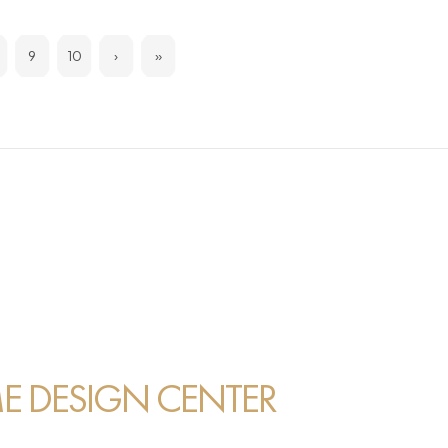
9
10
›
»
 DESIGN CENTER