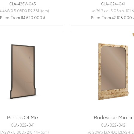
CLA-425V-045
CLA-024-041
4.46W X 5.08D X 119.38H (cm)
w-76.2 x d-5.08 x h-101.
Price: From 114.520.000 ₫
Price: From 42.108.000 
Pieces Of Me
Burlesque Mirror
CLA-022-041
CLA-022-042
21.92W x 5.08D x 218.44H (cm)
76.20W x 13.97D x 121.92H (