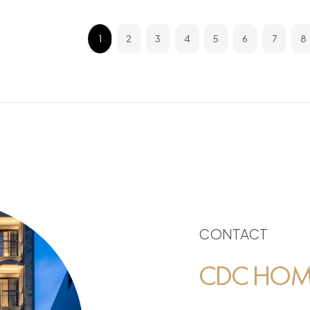
1
2
3
4
5
6
7
8
CONTACT
CDC HOME