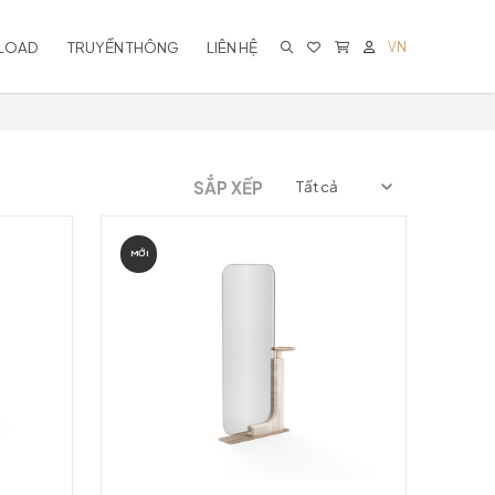
LOAD
TRUYỀN THÔNG
LIÊN HỆ
VN
KHÔNG CÓ SẢN PHẨM TRONG GIỎ
HÀNG
SẮP XẾP
MỚI