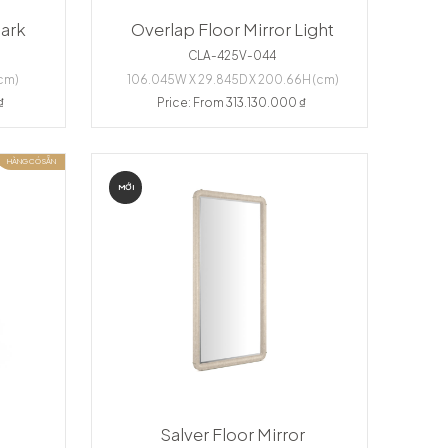
Dark
Overlap Floor Mirror Light
CLA-425V-044
(cm)
106.045W X 29.845D X 200.66H (cm)
₫
Price: From 313.130.000 ₫
HÀNG CÓ SẴN
MỚI
Salver Floor Mirror