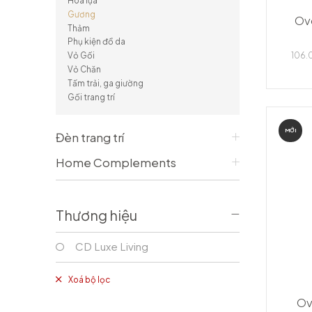
Hoa lụa
Bàn console/ Bàn làm việc
Vỏ Gối
Gương
Ove
Tủ phòng khách
Vỏ Chăn
Thảm
Tủ bar
Tấm trải, ga giường
Phụ kiện đồ da
Gối trang trí
106.
Vỏ Gối
PHÒNG ĂN
Vỏ Chăn
Tấm trải, ga giường
Bàn ăn
Gối trang trí
Ghế ăn
Tủ phòng ăn
MỚI
Ghế bar
Đèn trang trí
Home Complements
Thương hiệu
CD Luxe Living
Xoá bộ lọc
Ov