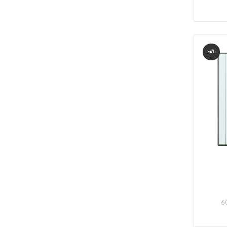
MỚI
6