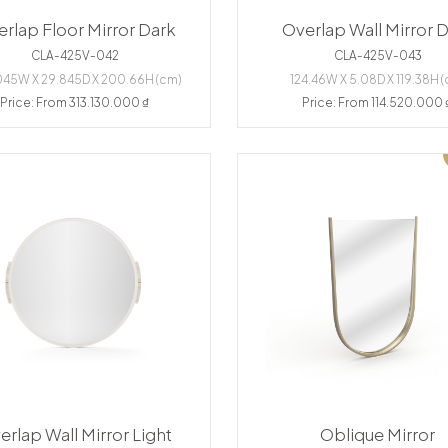
rlap Floor Mirror Dark
Overlap Wall Mirror 
CLA-425V-042
CLA-425V-043
045W X 29.845D X 200.66H (cm)
124.46W X 5.08D X 119.38H 
Price: From 313.130.000 ₫
Price: From 114.520.000 
erlap Wall Mirror Light
Oblique Mirror