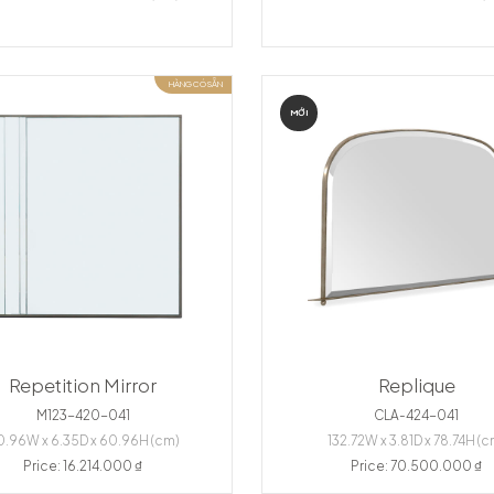
HÀNG CÓ SẴN
MỚI
Repetition Mirror
Replique
M123-420-041
CLA-424-041
0.96W x 6.35D x 60.96H (cm)
132.72W x 3.81D x 78.74H (c
Price: 16.214.000 ₫
Price: 70.500.000 ₫