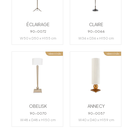
ÉCLAIRAGE
CLAIRE
90-0072
90-0066
W50 x D50 x H155 cm
W36 x D36 x H150 cm
HÀNG CÓ SẴN
HÀNG CÓ SẴN
OBELISK
ANNECY
90-0070
90-0057
W48 x D48 x H150 cm
W40 x D40 x H159 cm