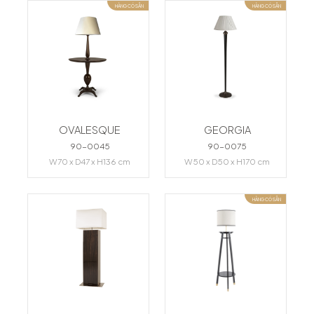
HÀNG CÓ SẴN
HÀNG CÓ SẴN
OVALESQUE
GEORGIA
90-0045
90-0075
W70 x D47 x H136 cm
W50 x D50 x H170 cm
HÀNG CÓ SẴN