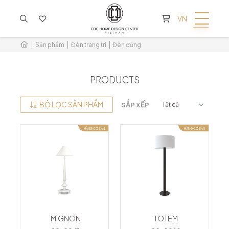
KHÔNG CÓ SẢN PHẨM TRONG GIỎ HÀNG
VN
Sản phẩm
Đèn trang trí
Đèn đứng
PRODUCTS
BỘ LỌC SẢN PHẨM
SẮP XẾP
HÀNG CÓ SẴN
HÀNG CÓ SẴN
MIGNON
TOTEM