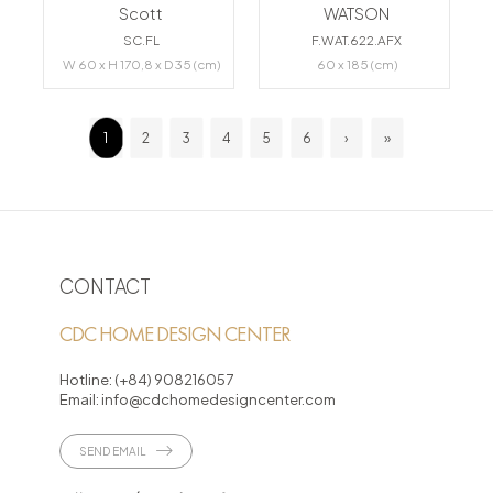
Scott
WATSON
SC.FL
F.WAT.622.AFX
W 60 x H 170,8 x D 35 (cm)
60 x 185 (cm)
1
2
3
4
5
6
›
»
CONTACT
CDC HOME DESIGN CENTER
Hotline:
(+84) 908216057
Email:
info@cdchomedesigncenter.com
SEND EMAIL