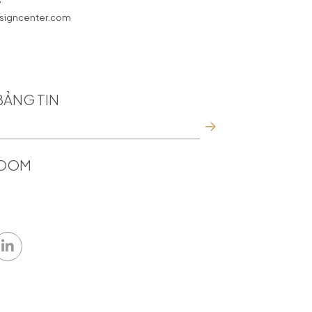
7
igncenter.com
BẢNG TIN
ROOM