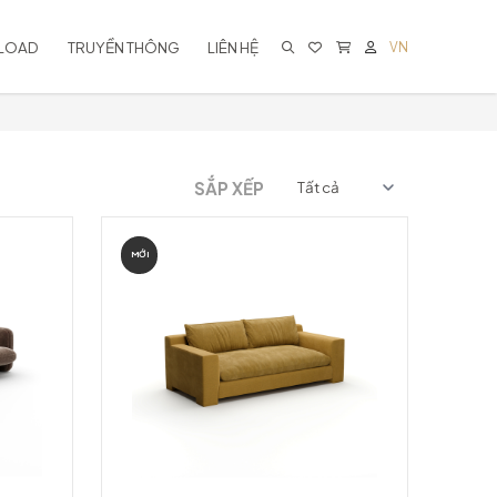
LOAD
TRUYỀN THÔNG
LIÊN HỆ
VN
KHÔNG CÓ SẢN PHẨM TRONG GIỎ
HÀNG
SẮP XẾP
MỚI