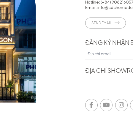
Hotline:
(+84) 90821605
Email:
info@cdchomedes
SEND EMAIL
ĐĂNG KÝ NHẬN 
ĐỊA CHỈ SHOW