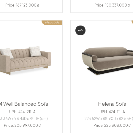
Price: 167.123.000 ₫
Price: 150.337.000 ₫
HÀNG CÓ SẴN
MỚI
4 Well Balanced Sofa
Helena Sofa
UPH-424-211-A
UPH-424-111-A
13.36W x 98.43D x 78.11H (cm)
223.52W x 88.90D x 82.55H 
Price: 205.997.000 ₫
Price: 225.808.000 ₫