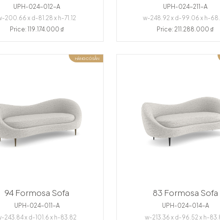
UPH-024-012-A
UPH-024-211-A
w-200.66 x d-81.28 x h-71.12
w-248.92 x d-99.06 x h-68
Price: 119.174.000 ₫
Price: 211.288.000 ₫
HÀNG CÓ SẴN
94 Formosa Sofa
83 Formosa Sofa
UPH-024-011-A
UPH-024-014-A
w-243.84 x d-101.6 x h-83.82
w-213.36 x d-96.52 x h-83