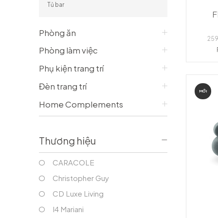
Tủ bar
Bàn console/ Bàn làm việc
Vỏ Gối
F
Tủ phòng khách
Vỏ Chăn
Tủ bar
Tấm trải, ga giường
Phòng ăn
Gối trang trí
259
PHÒNG ĂN
Phòng làm việc
Bàn ăn
Phụ kiện trang trí
Ghế ăn
Tủ phòng ăn
Đèn trang trí
MỚI
Ghế bar
Home Complements
Thương hiệu
CARACOLE
Christopher Guy
CD Luxe Living
I4 Mariani