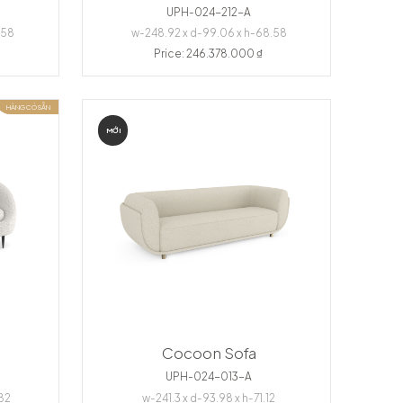
UPH-024-212-A
.58
w-248.92 x d-99.06 x h-68.58
Price: 246.378.000 ₫
HÀNG CÓ SẴN
MỚI
Cocoon Sofa
UPH-024-013-A
.82
w-241.3 x d-93.98 x h-71.12