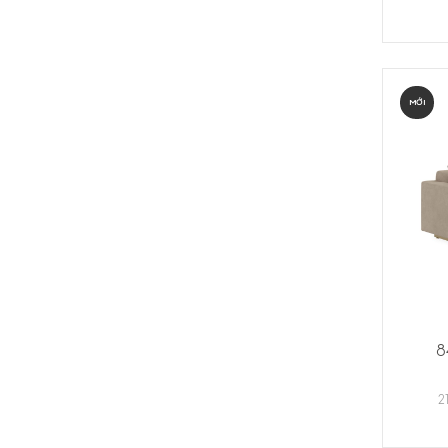
MỚI
8
2