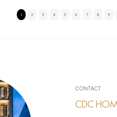
1
2
3
4
5
6
7
8
9
CONTACT
CDC HOME