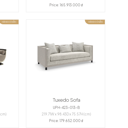
Price: 165.913.000 ₫
HÀNG CÓ SẴN
HÀNG CÓ SẴN
Tuxedo Sofa
UPH-423-013-B
(cm)
219.71W x 98.43D x 75.57H (cm)
Price: 179.652.000 ₫