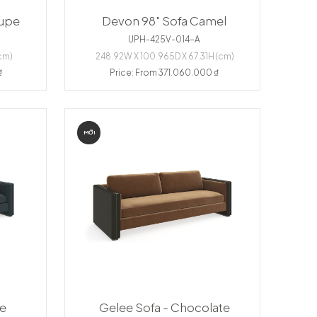
aupe
Devon 98" Sofa Camel
UPH-425V-014-A
cm)
248.92W X 100.965D X 67.31H (cm)
₫
Price: From 371.060.000 ₫
MỚI
te
Gelee Sofa - Chocolate