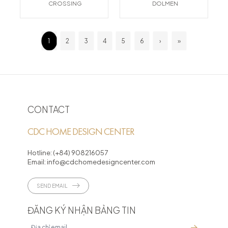
CROSSING
DOLMEN
1
2
3
4
5
6
›
»
CONTACT
CDC HOME DESIGN CENTER
Hotline:
(+84) 908216057
Email:
info@cdchomedesigncenter.com
SEND EMAIL
ĐĂNG KÝ NHẬN BẢNG TIN