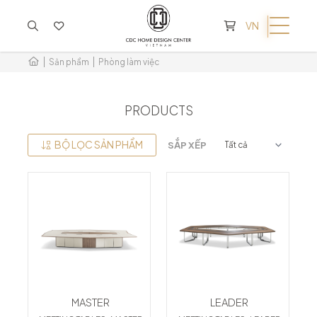
KHÔNG CÓ SẢN PHẨM TRONG GIỎ HÀNG
VN
Sản phẩm
Phòng làm việc
PRODUCTS
BỘ LỌC SẢN PHẨM
SẮP XẾP
MASTER
LEADER