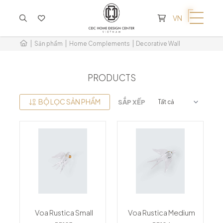
KHÔNG CÓ SẢN PHẨM TRONG GIỎ HÀNG
VN
Sản phẩm
Home Complements
Decorative Wall
PRODUCTS
BỘ LỌC SẢN PHẨM
SẮP XẾP
Voa Rustica Small
Voa Rustica Medium