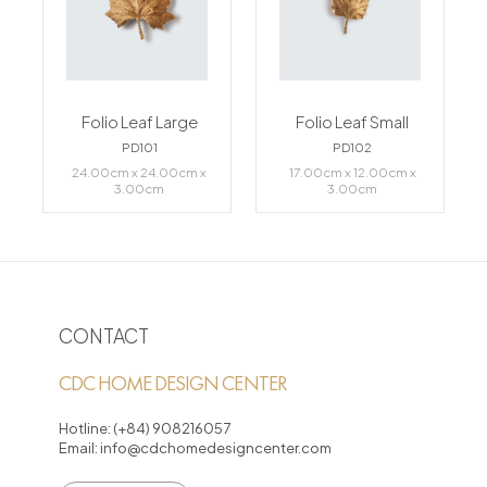
Folio Leaf Large
Folio Leaf Small
PD101
PD102
24.00cm x 24.00cm x
17.00cm x 12.00cm x
3.00cm
3.00cm
CONTACT
CDC HOME DESIGN CENTER
Hotline:
(+84) 908216057
Email:
info@cdchomedesigncenter.com