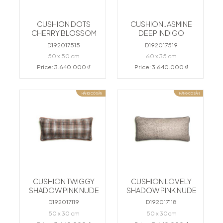
CUSHION DOTS
CUSHION JASMINE
CHERRY BLOSSOM
DEEP INDIGO
D192017515
D192017519
50 x 50 cm
60 x 35 cm
Price: 3.640.000 ₫
Price: 3.640.000 ₫
HÀNG CÓ SẴN
HÀNG CÓ SẴN
CUSHION TWIGGY
CUSHION LOVELY
SHADOW PINK NUDE
SHADOW PINK NUDE
D192017119
D192017118
50 x 30 cm
50 x 30cm