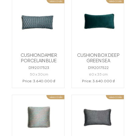
HÀNG CÓ SẴN
HÀNG CÓ SẴN
CUSHION DAMIER
CUSHION BOX DEEP
PORCELAIN BLUE
GREEN SEA
D192017523
D192017522
50 x 30cm
60 x 35 cm
Price: 3.640.000 ₫
Price: 3.640.000 ₫
HÀNG CÓ SẴN
HÀNG CÓ SẴN