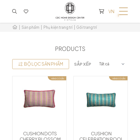
KHÔNG CÓ SẢN PHẨM TRONG GIỎ HÀNG
VN
Sản phẩm
Phụ kiện trang trí
Gối trang trí
PRODUCTS
BỘ LỌC SẢN PHẨM
SẮP XẾP
HÀNG CÓ SẴN
HÀNG CÓ SẴN
CUSHION DOTS
CUSHION
CHERRY BLOSSOM
CELEBRATION POOL