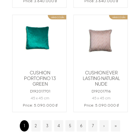
Price: 3.640.000 ₫
Price: 3.640.000 ₫
HÀNG CÓ SẴN
HÀNG CÓ SẴN
CUSHION
CUSHION EVER
PORTOFINO 13
LASTING NATURAL
GREEN
NUDE
D192017701
D192017116
45 x 45 cm
45 x 45 cm
Price: 5.090.000 ₫
Price: 5.090.000 ₫
1
2
3
4
5
6
7
›
»