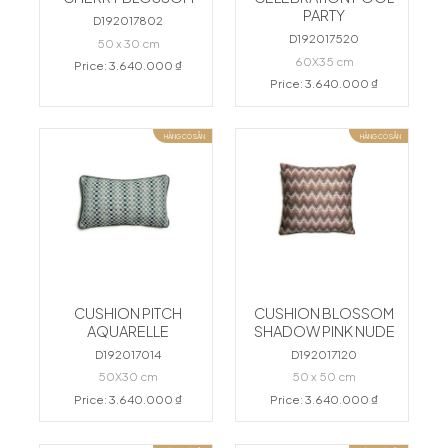
PARTY
D192017802
D192017520
50 x 30 cm
60X35 cm
Price: 3.640.000 ₫
Price: 3.640.000 ₫
HÀNG CÓ SẴN
HÀNG CÓ SẴN
CUSHION PITCH
CUSHION BLOSSOM
AQUARELLE
SHADOW PINK NUDE
D192017014
D192017120
50X30 cm
50 x 50 cm
Price: 3.640.000 ₫
Price: 3.640.000 ₫