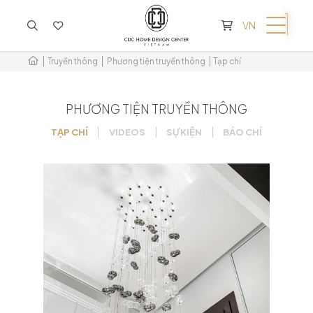
KHÔNG CÓ SẢN PHẨM TRONG GIỎ HÀNG
VN
Truyền thông
Phương tiện truyền thông
Tạp chí
PHƯƠNG TIỆN TRUYỀN THÔNG
TẠP CHÍ
VIDEOS
SỰ KIỆN
BÁO CHÍ