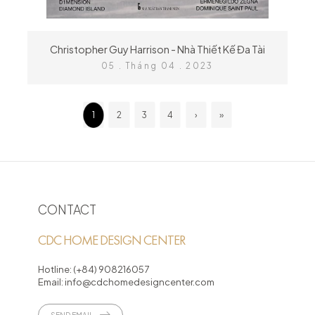
Christopher Guy Harrison - Nhà Thiết Kế Đa Tài
05 . Tháng 04 . 2023
1
2
3
4
›
»
CONTACT
CDC HOME DESIGN CENTER
Hotline:
(+84) 908216057
Email:
info@cdchomedesigncenter.com
SEND EMAIL