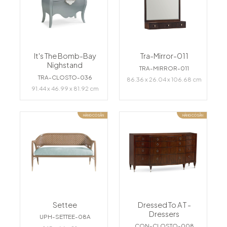
It's The Bomb-Bay
Tra-Mirror-011
Nighstand
TRA-MIRROR-011
TRA-CLOSTO-036
86.36 x 26.04 x 106.68 cm
91.44 x 46.99 x 81.92 cm
HÀNG CÓ SẴN
HÀNG CÓ SẴN
Settee
Dressed To A T -
Dressers
UPH-SETTEE-08A
CON-CLOSTO-008