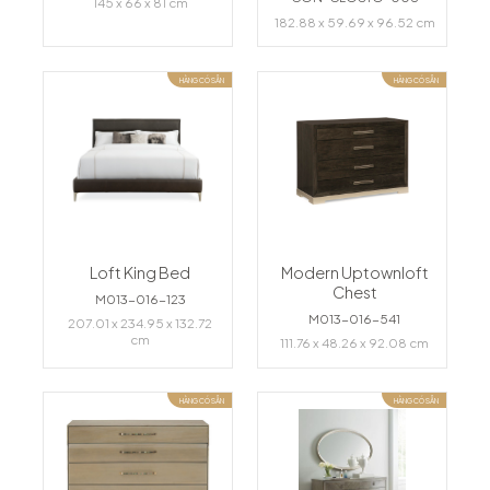
145 x 66 x 81 cm
182.88 x 59.69 x 96.52 cm
HÀNG CÓ SẴN
HÀNG CÓ SẴN
Loft King Bed
Modern Uptownloft
Chest
M013-016-123
M013-016-541
207.01 x 234.95 x 132.72
cm
111.76 x 48.26 x 92.08 cm
HÀNG CÓ SẴN
HÀNG CÓ SẴN