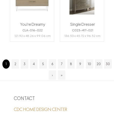
You're Dreamy
Single Dresser
CLA-016-022
C023-417-021
121.92 x 48.26 x 99.06 cm
136.53 x 45.72 x 96.52 cm
1
2
3
4
5
6
7
8
9
10
20
30
›
»
CONTACT
CDC HOME DESIGN CENTER