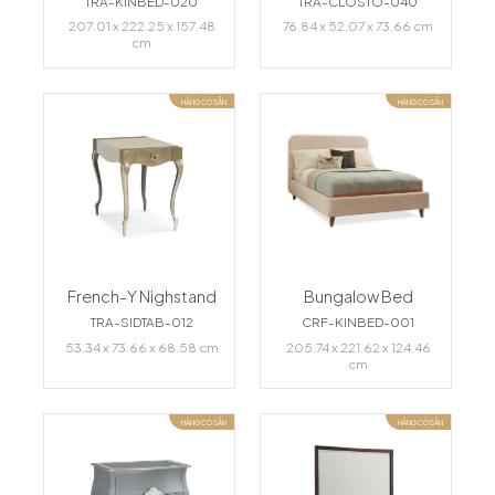
TRA-KINBED-020
TRA-CLOSTO-040
207.01 x 222.25 x 157.48
76.84 x 52.07 x 73.66 cm
cm
HÀNG CÓ SẴN
HÀNG CÓ SẴN
French-Y Nighstand
Bungalow Bed
TRA-SIDTAB-012
CRF-KINBED-001
53.34 x 73.66 x 68.58 cm
205.74 x 221.62 x 124.46
cm
HÀNG CÓ SẴN
HÀNG CÓ SẴN