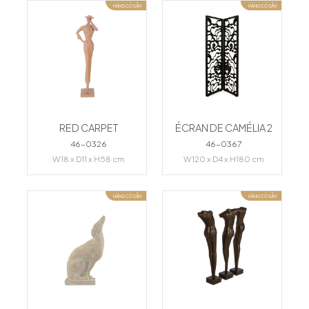
HÀNG CÓ SẴN
HÀNG CÓ SẴN
RED CARPET
ÉCRAN DE CAMÉLIA 2
46-0326
46-0367
W18 x D11 x H58 cm
W120 x D4 x H180 cm
HÀNG CÓ SẴN
HÀNG CÓ SẴN