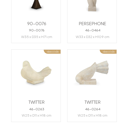
90-0076
PERSEPHONE
90-0076
46-0464
W35 x D35 x H71 cm
W33 x D32 x H109 cm
HÀNG CÓ SẴN
HÀNG CÓ SẴN
TWITTER
TWITTER
46-0263
46-0264
W25 x D11 x H18 cm
W25 x D11 x H18 cm