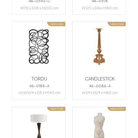
46-0592-C
46-0576
W70 x D28 x H200 cm
W120 x D4 x H180 cm
HÀNG CÓ SẴN
HÀNG CÓ SẴN
TORDU
CANDLESTICK
46-0188-A
46-0086-A
(A) W109 x D5 x H190 cm
W29 x D29 x H80 cm
HÀNG CÓ SẴN
HÀNG CÓ SẴN