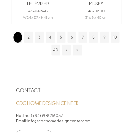
LE LÉVRIER
MUSES
46-0415-B
46-0500
W24 x D7 x H41 cm
31 x 9 x 40 cm
1
2
3
4
5
6
7
8
9
10
40
›
»
CONTACT
CDC HOME DESIGN CENTER
Hotline:
(+84) 908216057
Email:
info@cdchomedesigncenter.com