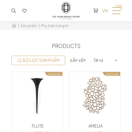
KHÔNG CÓ SẢN PHẨM TRONG GIỎ HÀNG
VN
Sản phẩm
Phụ kiện trang trí
PRODUCTS
BỘ LỌC SẢN PHẨM
SẮP XẾP
HÀNG CÓ SẴN
HÀNG CÓ SẴN
FLUTE
AMELIA