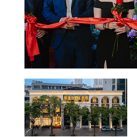
Bàn console/ Bàn làm việc
Vỏ Gối
Tủ phòng khách
Vỏ Chăn
Tủ bar
Tấm trải, ga giường
Gối trang trí
PHÒNG ĂN
Bàn ăn
Ghế ăn
Tủ phòng ăn
Ghế bar