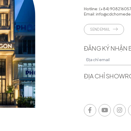
Hotline:
(+84) 90821605
Email:
info@cdchomedes
SEND EMAIL
ĐĂNG KÝ NHẬN 
ĐỊA CHỈ SHOW