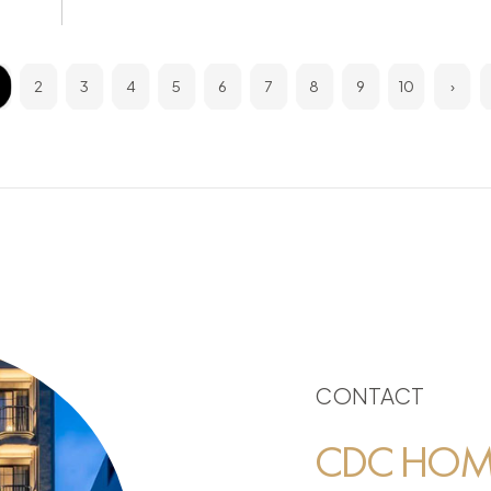
2
3
4
5
6
7
8
9
10
›
CONTACT
CDC HOME