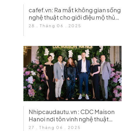
cafef.vn: Ra mắt không gian sống
nghệ thuật cho giới điệu mộ thủ
đô
28 . Tháng 06 . 2025
Nhipcaudautu.vn : CDC Maison
Hanoi nơi tôn vinh nghệ thuật
trang trí không gian sống
27 . Tháng 06 . 2025