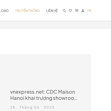
LOAD
TRUYỀN THÔNG
LIÊN HỆ
VN
KHÔNG CÓ SẢN PHẨM TRONG GIỎ
HÀNG
vnexpress.net: CDC Maison
Hanoi khai trương showroom
nội thất cao cấp
28 . Tháng 06 . 2025