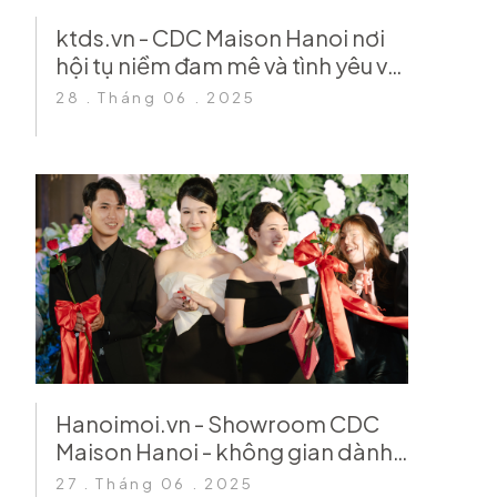
ktds.vn - CDC Maison Hanoi nơi
hội tụ niềm đam mê và tình yêu với
phong cách sống
28 . Tháng 06 . 2025
Hanoimoi.vn - Showroom CDC
Maison Hanoi - không gian dành
cho giới mộ điệu
27 . Tháng 06 . 2025