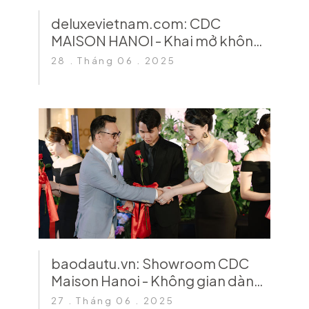
deluxevietnam.com: CDC
MAISON HANOI - Khai mở không
gian sống đẳng cấp
28 . Tháng 06 . 2025
baodautu.vn: Showroom CDC
Maison Hanoi - Không gian dành
cho giới mộ điệu
27 . Tháng 06 . 2025