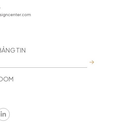
7
igncenter.com
BẢNG TIN
ROOM