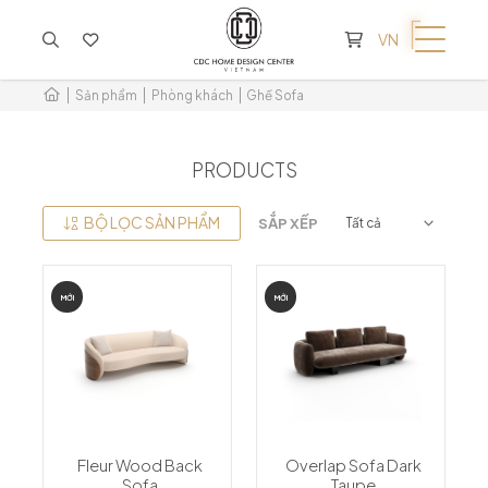
KHÔNG CÓ SẢN PHẨM TRONG GIỎ HÀNG
VN
Sản phẩm
Phòng khách
Ghế Sofa
PRODUCTS
BỘ LỌC SẢN PHẨM
SẮP XẾP
MỚI
MỚI
Fleur Wood Back
Overlap Sofa Dark
Sofa
Taupe