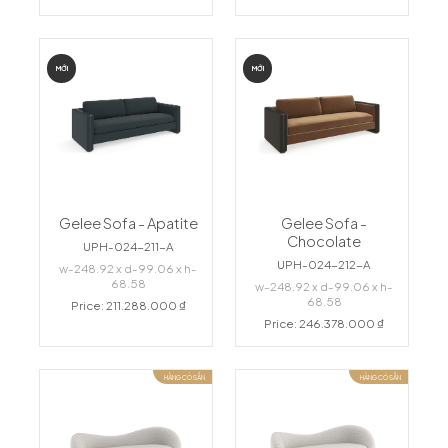
MỚI
MỚI
Gelee Sofa - Apatite
Gelee Sofa -
Chocolate
UPH-024-211-A
UPH-024-212-A
w-248.92 x d-99.06 x h-
68.58
w-248.92 x d-99.06 x h-
68.58
Price: 211.288.000 ₫
Price: 246.378.000 ₫
HÀNG CÓ SẴN
HÀNG CÓ SẴN