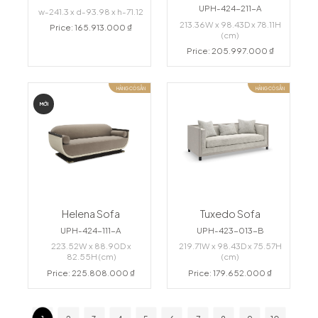
UPH-424-211-A
w-241.3 x d-93.98 x h-71.12
213.36W x 98.43D x 78.11H
Price: 165.913.000 ₫
(cm)
Price: 205.997.000 ₫
HÀNG CÓ SẴN
HÀNG CÓ SẴN
MỚI
Helena Sofa
Tuxedo Sofa
UPH-424-111-A
UPH-423-013-B
223.52W x 88.90D x
219.71W x 98.43D x 75.57H
82.55H (cm)
(cm)
Price: 225.808.000 ₫
Price: 179.652.000 ₫