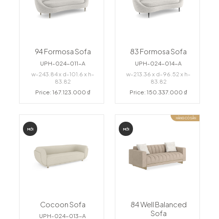
94 Formosa Sofa
83 Formosa Sofa
UPH-024-011-A
UPH-024-014-A
w-243.84 x d-101.6 x h-
w-213.36 x d-96.52 x h-
83.82
83.82
Price: 167.123.000 ₫
Price: 150.337.000 ₫
HÀNG CÓ SẴN
MỚI
MỚI
Cocoon Sofa
84 Well Balanced
Sofa
UPH-024-013-A