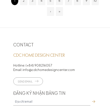
1
2
3
4
5
6
7
8
9
10
›
»
CONTACT
CDC HOME DESIGN CENTER
Hotline:
(+84) 908216057
Email:
info@cdchomedesigncenter.com
SEND EMAIL
ĐĂNG KÝ NHẬN BẢNG TIN