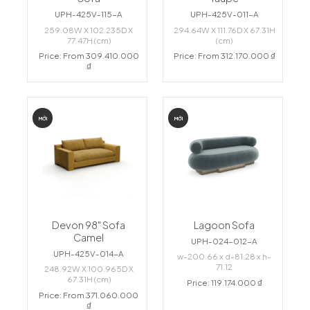
UPH-425V-115-A
UPH-425V-011-A
259.08W X 102.235D X
294.64W X 111.76D X 67.31H
77.47H (cm)
(cm)
Price: From 309.410.000
Price: From 312.170.000 ₫
₫
MỚI
MỚI
Devon 98" Sofa
Lagoon Sofa
Camel
UPH-024-012-A
UPH-425V-014-A
w-200.66 x d-81.28 x h-
71.12
248.92W X 100.965D X
67.31H (cm)
Price: 119.174.000 ₫
Price: From 371.060.000
₫