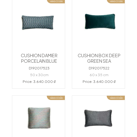
HÀNG CÓ SẴN
HÀNG CÓ SẴN
CUSHION DAMIER
CUSHION BOX DEEP
PORCELAIN BLUE
GREEN SEA
D192017523
D192017522
50 x 30cm
60 x 35 cm
Price: 3.640.000 ₫
Price: 3.640.000 ₫
HÀNG CÓ SẴN
HÀNG CÓ SẴN