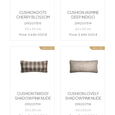
CUSHION DOTS
CUSHION JASMINE
CHERRY BLOSSOM
DEEP INDIGO
D192017515
D192017519
50 x 50 cm
60 x 35 cm
Price: 3.640.000 ₫
Price: 3.640.000 ₫
HÀNG CÓ SẴN
HÀNG CÓ SẴN
CUSHION TWIGGY
CUSHION LOVELY
SHADOW PINK NUDE
SHADOW PINK NUDE
D192017119
D192017118
50 x 30 cm
50 x 30cm