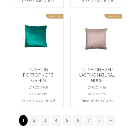
Price: 3.640.000 ₫
Price: 3.640.000 ₫
HÀNG CÓ SẴN
HÀNG CÓ SẴN
CUSHION
CUSHION EVER
PORTOFINO 13
LASTING NATURAL
GREEN
NUDE
D192017701
D192017116
45 x 45 cm
45 x 45 cm
Price: 5.090.000 ₫
Price: 5.090.000 ₫
1
2
3
4
5
6
7
›
»