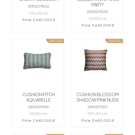
PARTY
D192017802
D192017520
50 x 30 cm
60X35 cm
Price: 3.640.000 ₫
Price: 3.640.000 ₫
HÀNG CÓ SẴN
HÀNG CÓ SẴN
CUSHION PITCH
CUSHION BLOSSOM
AQUARELLE
SHADOW PINK NUDE
D192017014
D192017120
50X30 cm
50 x 50 cm
Price: 3.640.000 ₫
Price: 3.640.000 ₫