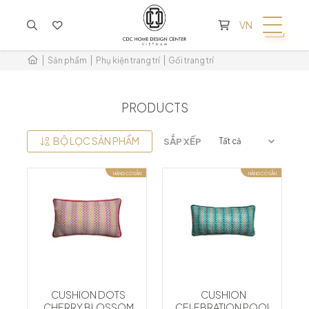
KHÔNG CÓ SẢN PHẨM TRONG GIỎ HÀNG
VN
Sản phẩm
Phụ kiện trang trí
Gối trang trí
PRODUCTS
BỘ LỌC SẢN PHẨM
SẮP XẾP
HÀNG CÓ SẴN
HÀNG CÓ SẴN
CUSHION DOTS
CUSHION
CHERRY BLOSSOM
CELEBRATION POOL