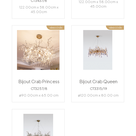
CT3437/8
122.00cm x 58.00cm x
45.00cm
122.00cm x 58.00cm x
45.00cm
HÀNG CÓ SẴN
HÀNG CÓ SẴN
Bijout Crab Princess
Bijout Crab Queen
CT3257/8
CT3315/19
⌀90.00cm x 65.00 cm
⌀120.00cm x 80.00 cm