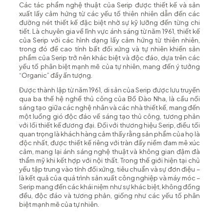
Các tác phẩm nghệ thuật của Serip được thiết kế và sản
xuất lấy cảm hứng từ các yếu tố thiên nhiên dẫn đến các
đường nét thiết kế đặc biệt nhờ sự kỹ lưỡng đến từng chi
tiết. Là chuyên gia về lĩnh vực ánh sáng từ năm 1961, thiết kế
của Serip với các hình dạng lấy cảm hứng từ thiên nhiên,
trong đó đề cao tính bất đối xứng và tự nhiên khiến sản
phẩm của Serip trở nên khác biệt và độc đáo, dựa trên các
yếu tố phân biệt mạnh mẽ của tự nhiên, mang đến ý tưởng
“Organic” đầy ấn tượng.
Được thành lập từ năm 1961, di sản của Serip được lưu truyền
qua ba thế hệ nghề thủ công của Bồ Đào Nha, là cầu nối
sáng tạo giữa các nghệ nhân và các nhà thiết kế, mang đến
một luồng gió độc đáo về sáng tạo thủ công, tương phản
với lối thiết kế đương đại. Đối với thương hiệu Serip, điều tối
quan trọng là khách hàng cảm thấy rằng sản phẩm của họ là
độc nhất, được thiết kế riêng với tràn đầy niềm đam mê xúc
cảm, mang lại ánh sáng nghệ thuật và không gian đậm đà
thẩm mỹ khi kết hợp với nội thất. Trong thế giới hiện tại chủ
yếu tập trung vào tính đối xứng, tiêu chuẩn và sự đơn điệu –
là kết quả của quá trình sản xuất công nghiệp và máy móc –
Serip mang đến các khái niệm như sự khác biệt, không đồng
đều, độc đáo và tương phản, giống như các yếu tố phân
biệt mạnh mẽ của tự nhiên.