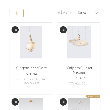
SẮP XẾP
MỚI
MỚI
Origem Inner Core
Origem Quasar
Medium
CT3452
CT3457
38.00cm x 25.00cm x
100.00cm
117 x 62 x 55 cm
HÀNG CÓ SẴN
MỚI
MỚI