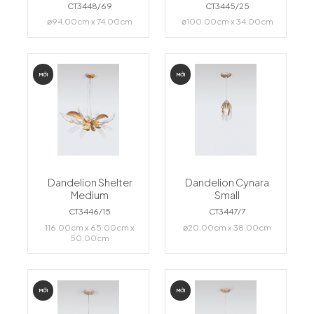
CT3448/69
CT3445/25
⌀94.00cm x 74.00cm
⌀100.00cm x 34.00cm
MỚI
MỚI
Dandelion Shelter
Dandelion Cynara
Medium
Small
CT3446/15
CT3447/7
116.00cm x 65.00cm x
⌀20.00cm x 38.00cm
50.00cm
MỚI
MỚI