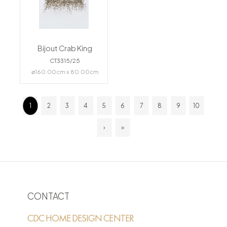
Bijout Crab King
CT3315/25
⌀160.00cm x 80.00cm
1
2
3
4
5
6
7
8
9
10
›
»
CONTACT
CDC HOME DESIGN CENTER