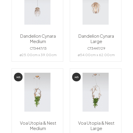
Dandelion Cynara
Dandelion Cynara
Medium
Large
CT3447/13
CT3447/29
⌀25.00cm x 39.00cm
⌀54.00cm x 62.00cm
MỚI
MỚI
Voa Utopia & Nest
Voa Utopia & Nest
Medium
Large