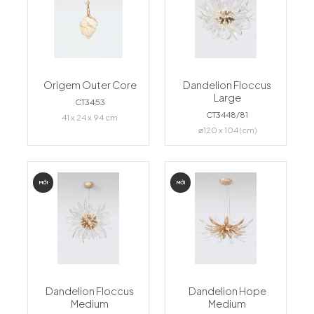
Origem Outer Core
Dandelion Floccus
Large
CT3453
CT3448/81
41 x 24 x 94 cm
⌀120 x 104 (cm)
MỚI
MỚI
Dandelion Floccus
Dandelion Hope
Medium
Medium