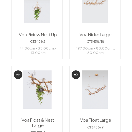
Voa Pixie & Nest Up
Voa Nidus Large
CT3451/2
CT3438/18
44.00cm x 35.00cm x
197.00cm x 80.00cm x
43.00cm
60.00cm
MỚI
MỚI
Voa Float & Nest
Voa Float Large
Large
CT3436/9