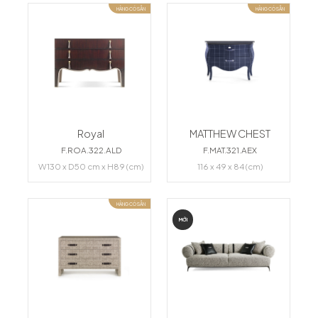
HÀNG CÓ SẴN
HÀNG CÓ SẴN
Royal
MATTHEW CHEST
F.ROA.322.ALD
F.MAT.321.AEX
W130 x D50 cm x H89 (cm)
116 x 49 x 84 (cm)
HÀNG CÓ SẴN
MỚI