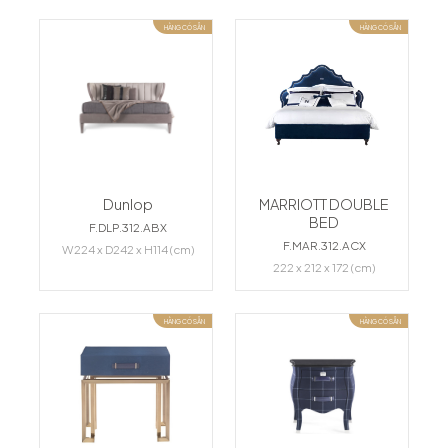
HÀNG CÓ SẴN
HÀNG CÓ SẴN
Dunlop
MARRIOTT DOUBLE
BED
F.DLP.312.ABX
F.MAR.312.ACX
W224 x D242 x H114 (cm)
222 x 212 x 172 (cm)
HÀNG CÓ SẴN
HÀNG CÓ SẴN