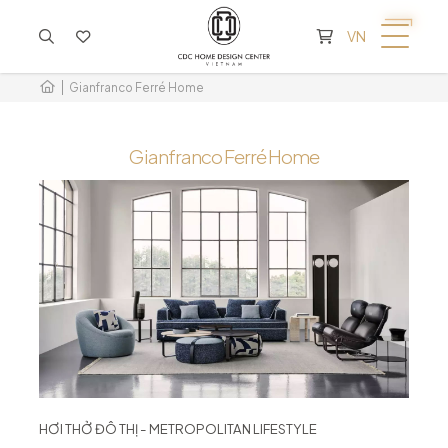
KHÔNG CÓ SẢN PHẨM TRONG GIỎ HÀNG
VN
Gianfranco Ferré Home
Gianfranco Ferré Home
HƠI THỞ ĐÔ THỊ - METROPOLITAN LIFESTYLE