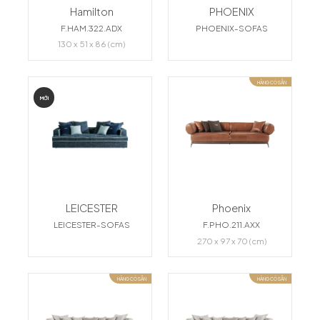
Hamilton
PHOENIX
F.HAM.322.ADX
PHOENIX-SOFAS
130 x 51 x 86 (cm)
HÀNG CÓ SẴN
MỚI
LEICESTER
Phoenix
LEICESTER-SOFAS
F.PHO.211.AXX
270 x 97 x 70 (cm)
HÀNG CÓ SẴN
HÀNG CÓ SẴN