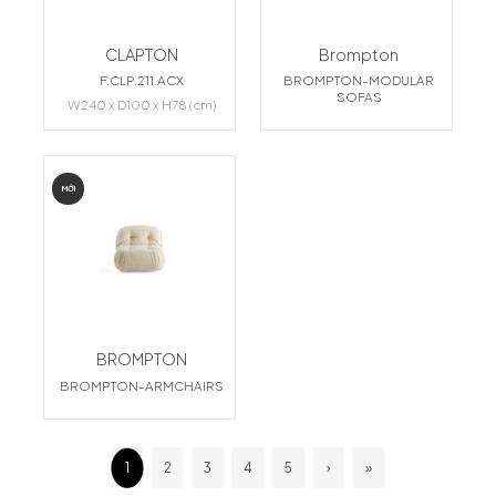
CLAPTON
Brompton
F.CLP.211.ACX
BROMPTON-MODULAR
SOFAS
W240 x D100 x H78 (cm)
MỚI
BROMPTON
BROMPTON-ARMCHAIRS
1
2
3
4
5
›
»