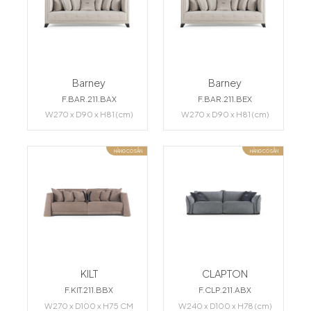
Barney
Barney
F.BAR.211.BAX
F.BAR.211.BEX
W270 x D90 x H81 (cm)
W270 x D90 x H81 (cm)
HÀNG CÓ SẴN
HÀNG CÓ SẴN
KILT
CLAPTON
F.KIT.211.BBX
F.CLP.211.ABX
W270 x D100 x H75 CM
W240 x D100 x H78 (cm)