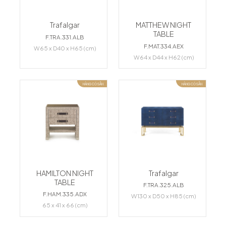
Trafalgar
MATTHEW NIGHT
TABLE
F.TRA.331.ALB
F.MAT.334.AEX
W65 x D40 x H65 (cm)
W64 x D44 x H62 (cm)
HÀNG CÓ SẴN
HÀNG CÓ SẴN
HAMILTON NIGHT
Trafalgar
TABLE
F.TRA.325.ALB
F.HAM.335.ADX
W130 x D50 x H85 (cm)
65 x 41 x 66 (cm)