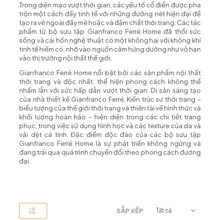
Trong diện mạo vượt thời gian, các yếu tố cổ điển được pha
trộn một cách đầy tinh tế với những đường nét hiện đại để
tạo ra vẻ ngoài đầy mê hoặc và đậm chất thời trang. Các tác
phẩm từ bộ sưu tập Gianfranco Ferré Home đã thổi sức
sống và cái hồn nghệ thuật có một không hai với không khí
tinh tế hiếm có, nhờ vào nguồn cảm hứng dường như vô hạn
vào thị trường nội thất thế giới.
Gianfranco Ferré Home nổi bật bởi các sản phẩm nội thất
thời trang và độc nhất, thể hiện phong cách không thể
nhầm lẫn với sức hấp dẫn vượt thời gian. Di sản sáng tạo
của nhà thiết kế Gianfranco Ferré, Kiến trúc sư thời trang –
biểu tượng của thế giới thời trang và thiên tài về hình thức và
khối lượng hoàn hảo – hiện diện trong các chi tiết trang
phục, trong việc sử dụng hình học và các texture của da và
vải dệt cá tính. Đặc điểm độc đáo của các bộ sưu tập
Gianfranco Ferré Home là sự phát triển không ngừng và
đang trải qua quá trình chuyển đổi theo phong cách đương
đại.
SẮP XẾP