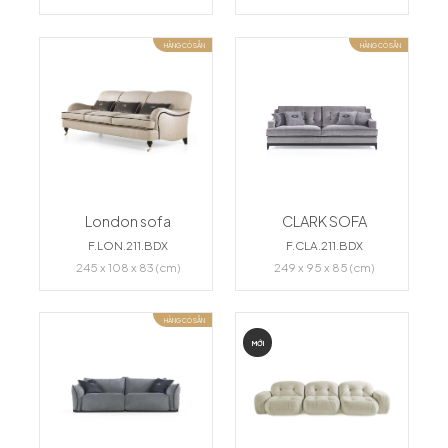
HÀNG CÓ SẴN
HÀNG CÓ SẴN
London sofa
CLARK SOFA
F.LON.211.BDX
F.CLA.211.BDX
245 x 108 x 83 (cm)
249 x 95 x 85 (cm)
HÀNG CÓ SẴN
MỚI