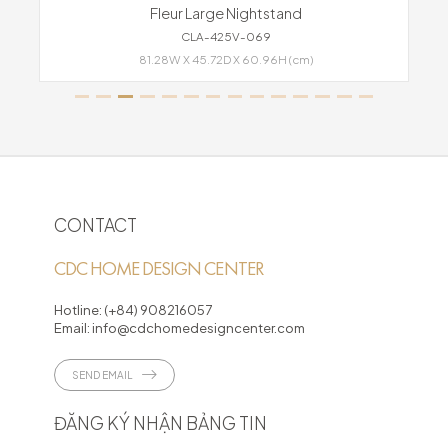
Fleur Large Nightstand
CLA-425V-069
81.28W X 45.72D X 60.96H (cm)
CONTACT
CDC HOME DESIGN CENTER
Hotline:
(+84) 908216057
Email:
info@cdchomedesigncenter.com
SEND EMAIL
ĐĂNG KÝ NHẬN BẢNG TIN