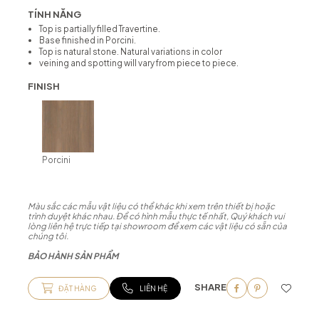
TÍNH NĂNG
Top is partially filled Travertine.
Base finished in Porcini.
Top is natural stone. Natural variations in color
veining and spotting will vary from piece to piece.
FINISH
Porcini
Màu sắc các mẫu vật liệu có thể khác khi xem trên thiết bị hoặc
trình duyệt khác nhau. Để có hình mẫu thực tế nhất, Quý khách vui
lòng liên hệ trực tiếp tại showroom để xem các vật liệu có sẵn của
chúng tôi.
BẢO HÀNH SẢN PHẨM
SHARE
ĐẶT HÀNG
LIÊN HỆ