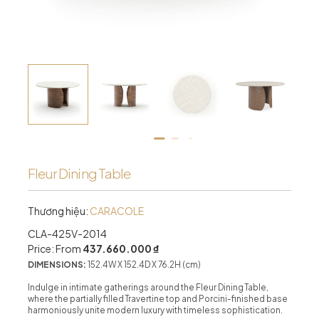
Fleur Dining Table
Thương hiệu:
CARACOLE
CLA-425V-2014
Price: From
437.660.000 ₫
DIMENSIONS:
152.4W X 152.4D X 76.2H (cm)
Indulge in intimate gatherings around the Fleur Dining Table,
where the partially filled Travertine top and Porcini-finished base
harmoniously unite modern luxury with timeless sophistication.