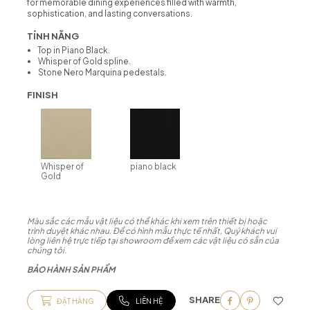
for memorable dining experiences filled with warmth,
sophistication, and lasting conversations.
TÍNH NĂNG
Top in Piano Black.
Whisper of Gold spline.
Stone Nero Marquina pedestals.
FINISH
Whisper of
piano black
Gold
Màu sắc các mẫu vật liệu có thể khác khi xem trên thiết bị hoặc
trình duyệt khác nhau. Để có hình mẫu thực tế nhất, Quý khách vui
lòng liên hệ trực tiếp tại showroom để xem các vật liệu có sẵn của
chúng tôi.
BẢO HÀNH SẢN PHẨM
SHARE
ĐẶT HÀNG
LIÊN HỆ