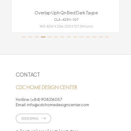
Overlap Uph Qn Bed Dark Taupe
CLA-425V-107
185.42W X 236.22D X 127.0H (cm)
CONTACT
CDC HOME DESIGN CENTER
Hotline:
(+84) 908216057
Email:
info@cdchomedesigncenter.com
SEND EMAIL