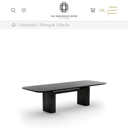
KHÔNG CÓ SẢN PHẨM TRONG GIỎ HÀNG
VN
Sản phẩm
Phòng ăn
Bàn ăn