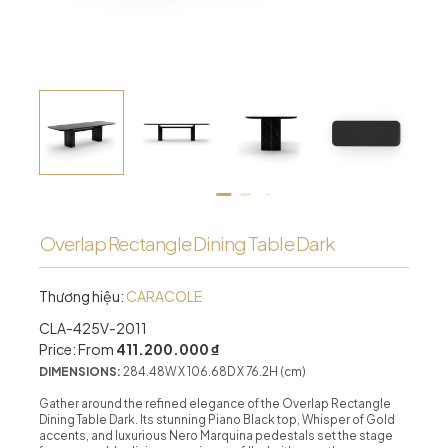
Overlap Rectangle Dining Table Dark
Thương hiệu:
CARACOLE
CLA-425V-2011
Price: From
411.200.000 ₫
DIMENSIONS:
284.48W X 106.68D X 76.2H (cm)
Gather around the refined elegance of the Overlap Rectangle
Dining Table Dark. Its stunning Piano Black top, Whisper of Gold
accents, and luxurious Nero Marquina pedestals set the stage