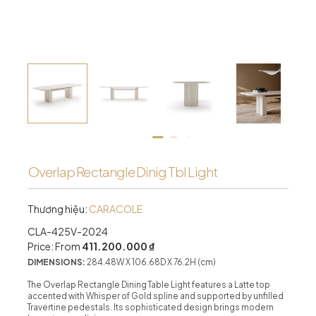
Overlap Rectangle Dinig Tbl Light
Thương hiệu:
CARACOLE
CLA-425V-2024
Price: From
411.200.000 ₫
DIMENSIONS:
284.48W X 106.68D X 76.2H (cm)
The Overlap Rectangle Dining Table Light features a Latte top
accented with Whisper of Gold spline and supported by unfilled
Travertine pedestals. Its sophisticated design brings modern