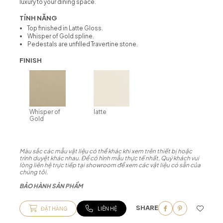
luxury to your dining space.
TÍNH NĂNG
Top finished in Latte Gloss.
Whisper of Gold spline.
Pedestals are unfilled Travertine stone.
FINISH
Whisper of
latte
Gold
Màu sắc các mẫu vật liệu có thể khác khi xem trên thiết bị hoặc
trình duyệt khác nhau. Để có hình mẫu thực tế nhất, Quý khách vui
lòng liên hệ trực tiếp tại showroom để xem các vật liệu có sẵn của
chúng tôi.
BẢO HÀNH SẢN PHẨM
SHARE
ĐẶT HÀNG
LIÊN HỆ