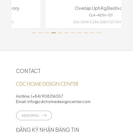
Overlap Uph Kg Bed Ivory
CLA-425V-121
226.06W X 236.22D X 127.0H (cm)
CONTACT
CDC HOME DESIGN CENTER
Hotline:
(+84) 908216057
Email:
info@cdchomedesigncenter.com
SEND EMAIL
ĐĂNG KÝ NHẬN BẢNG TIN