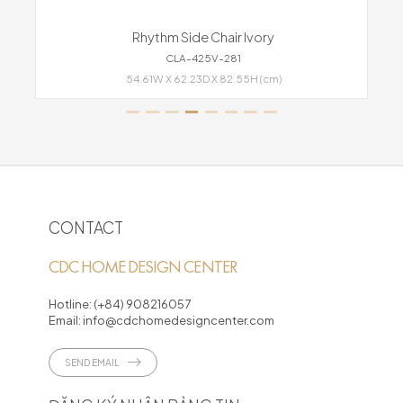
Rhythm Side Chair Ivory
CLA-425V-281
54.61W X 62.23D X 82.55H (cm)
CONTACT
CDC HOME DESIGN CENTER
Hotline:
(+84) 908216057
Email:
info@cdchomedesigncenter.com
SEND EMAIL