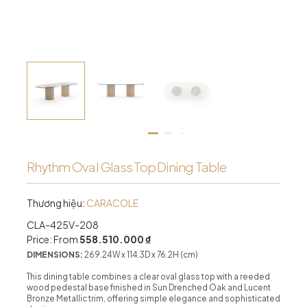
Rhythm Oval Glass Top Dining Table
Thương hiệu:
CARACOLE
CLA-425V-208
Price: From
558.510.000 ₫
DIMENSIONS:
269.24W x 114.3D x 76.2H (cm)
This dining table combines a clear oval glass top with a reeded
wood pedestal base finished in Sun Drenched Oak and Lucent
Bronze Metallic trim, offering simple elegance and sophisticated