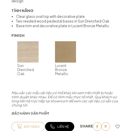
design.
TÍNH NĂNG
Clear glass oval top with decorative plate.
Two reeded wood pedestal bases in Sun Drenched Oak.
Base trim and decorative plate in Lucent Bronze Metallic.
FINISH
Sun
Lucent
Drenched
Bronze
Oak
Metallic
Màu sắc các mẫu vật liệu có thể khác khi xem trên thiết bị hoặc
trình duyệt khác nhau. Để có hình mẫu thực tế nhất, Quý khách vui
lòng liên hệ trực tiếp tại showroom để xem các vật liệu có sẵn của
chúng tôi.
BẢO HÀNH SẢN PHẨM
SHARE
ĐẶT HÀNG
LIÊN HỆ