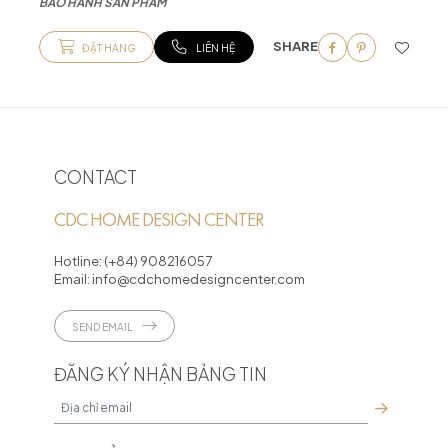
BẢO HÀNH SẢN PHẨM
SHARE
ĐẶT HÀNG
LIÊN HỆ
CONTACT
CDC HOME DESIGN CENTER
Hotline:
(+84) 908216057
Email:
info@cdchomedesigncenter.com
SEND EMAIL
ĐĂNG KÝ NHẬN BẢNG TIN