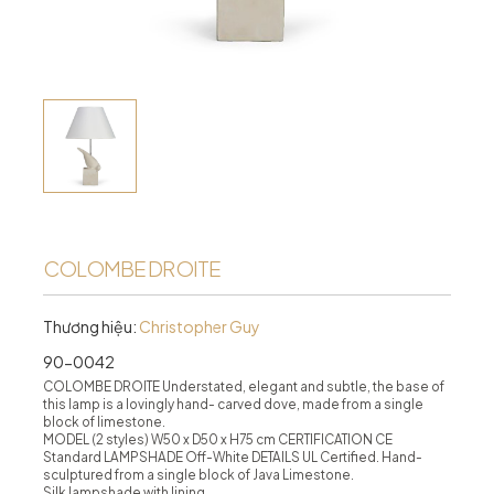
COLOMBE DROITE
Thương hiệu:
Christopher Guy
90-0042
COLOMBE DROITE Understated, elegant and subtle, the base of
this lamp is a lovingly hand- carved dove, made from a single
block of limestone.
MODEL (2 styles) W50 x D50 x H75 cm CERTIFICATION CE
Standard LAMPSHADE Off-White DETAILS UL Certified. Hand-
sculptured from a single block of Java Limestone.
Silk lampshade with lining.