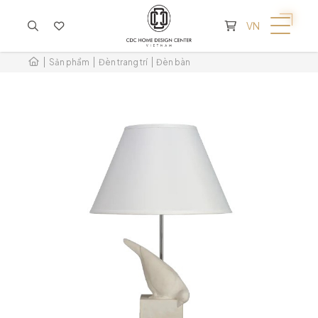
KHÔNG CÓ SẢN PHẨM TRONG GIỎ HÀNG
VN
Sản phẩm
Đèn trang trí
Đèn bàn