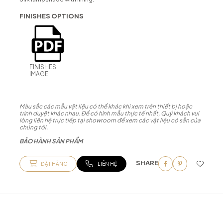
FINISHES OPTIONS
FINISHES
IMAGE
Màu sắc các mẫu vật liệu có thể khác khi xem trên thiết bị hoặc
trình duyệt khác nhau. Để có hình mẫu thực tế nhất, Quý khách vui
lòng liên hệ trực tiếp tại showroom để xem các vật liệu có sẵn của
chúng tôi.
BẢO HÀNH SẢN PHẨM
SHARE
ĐẶT HÀNG
LIÊN HỆ