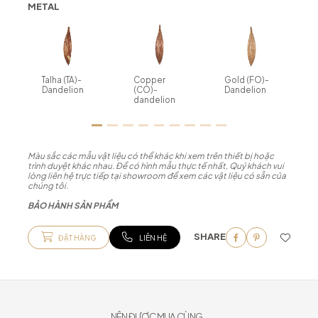
METAL
Talha (TA)-
Copper
Gold (FO)-
Dandelion
(CO)-
Dandelion
dandelion
Màu sắc các mẫu vật liệu có thể khác khi xem trên thiết bị hoặc
trình duyệt khác nhau. Để có hình mẫu thực tế nhất, Quý khách vui
lòng liên hệ trực tiếp tại showroom để xem các vật liệu có sẵn của
chúng tôi.
BẢO HÀNH SẢN PHẨM
SHARE
ĐẶT HÀNG
LIÊN HỆ
NÊN ĐƯỢC MUA CÙNG...