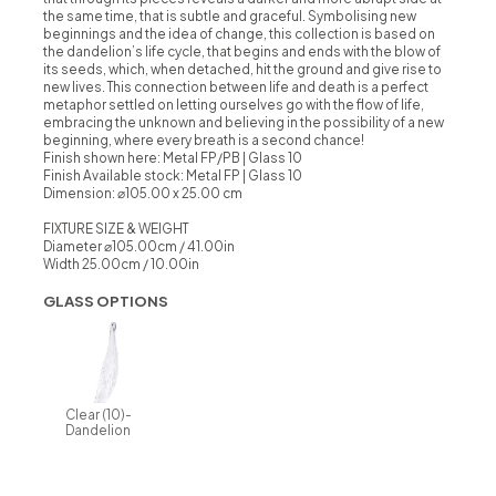
the same time, that is subtle and graceful. Symbolising new
beginnings and the idea of change, this collection is based on
the dandelion’s life cycle, that begins and ends with the blow of
its seeds, which, when detached, hit the ground and give rise to
new lives. This connection between life and death is a perfect
metaphor settled on letting ourselves go with the flow of life,
embracing the unknown and believing in the possibility of a new
beginning, where every breath is a second chance!
Finish shown here: Metal FP/PB | Glass 10
Finish Available stock:
Metal FP | Glass 10
Dimension: ⌀105.00 x 25.00 cm
FIXTURE SIZE & WEIGHT
Diameter ⌀105.00cm / 41.00in
Width 25.00cm / 10.00in
GLASS OPTIONS
Clear (10)-
Dandelion