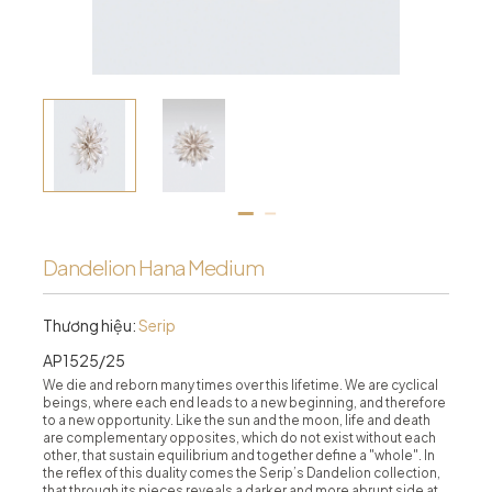
Dandelion Hana Medium
Thương hiệu:
Serip
AP1525/25
We die and reborn many times over this lifetime. We are cyclical
beings, where each end leads to a new beginning, and therefore
to a new opportunity. Like the sun and the moon, life and death
are complementary opposites, which do not exist without each
other, that sustain equilibrium and together define a "whole". In
the reflex of this duality comes the Serip’s Dandelion collection,
that through its pieces reveals a darker and more abrupt side at