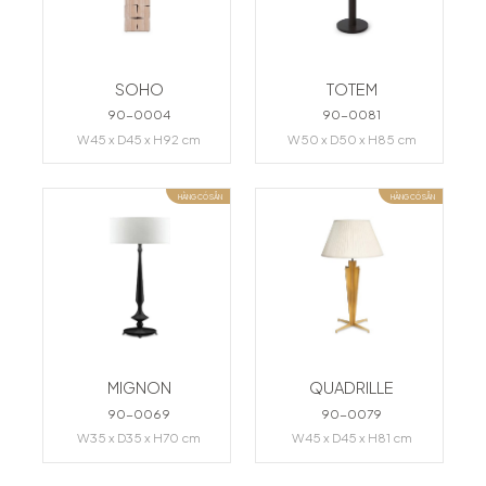
SOHO
TOTEM
90-0004
90-0081
W45 x D45 x H92 cm
W50 x D50 x H85 cm
HÀNG CÓ SẴN
HÀNG CÓ SẴN
MIGNON
QUADRILLE
90-0069
90-0079
W35 x D35 x H70 cm
W45 x D45 x H81 cm