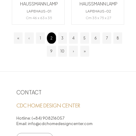
HAUSSMANN LAMP
HAUSSMANN LAMP
LAPEHAUS-01
LAPEHAUS-02
Cm 46 x 63 x 35
Cm 35 x 75 x 27
«
‹
1
2
3
4
5
6
7
8
9
10
›
»
CONTACT
CDC HOME DESIGN CENTER
Hotline:
(+84) 908216057
Email:
info@cdchomedesigncenter.com