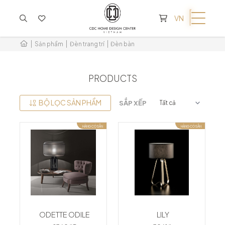
KHÔNG CÓ SẢN PHẨM TRONG GIỎ HÀNG
VN
Sản phẩm
Đèn trang trí
Đèn bàn
PRODUCTS
BỘ LỌC SẢN PHẨM
SẮP XẾP
HÀNG CÓ SẴN
HÀNG CÓ SẴN
ODETTE ODILE
LILY