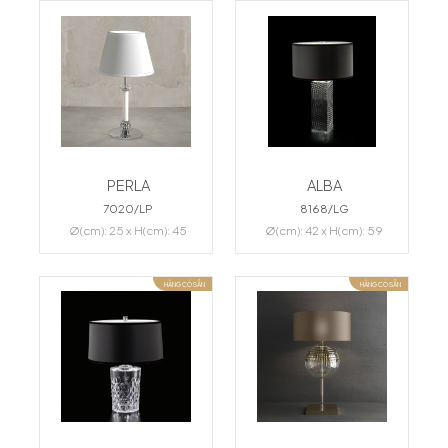
PERLA
ALBA
7020/LP
8168/LG
Ø(cm): 25 x H(cm): 45
Ø(cm): 42 x H(cm): 59
HÀNG CÓ SẴN
HÀNG CÓ SẴN