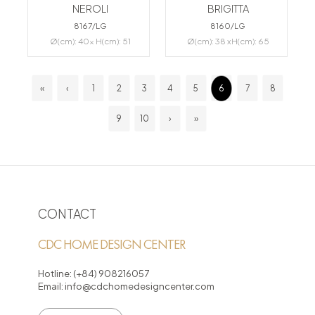
NEROLI
BRIGITTA
8167/LG
8160/LG
Ø(cm): 40x H(cm): 51
Ø(cm): 38 xH(cm): 65
«
‹
1
2
3
4
5
6
7
8
9
10
›
»
CONTACT
CDC HOME DESIGN CENTER
Hotline:
(+84) 908216057
Email:
info@cdchomedesigncenter.com