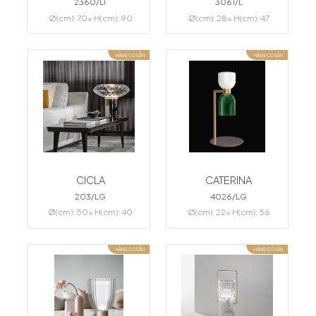
2360/LT
3061/L
Ø(cm): 70x H(cm): 90
Ø(cm): 28x H(cm): 47
HÀNG CÓ SẴN
HÀNG CÓ SẴN
CICLA
CATERINA
203/LG
4026/LG
Ø(cm): 50x H(cm): 40
Ø(cm): 22x H(cm): 56
HÀNG CÓ SẴN
HÀNG CÓ SẴN