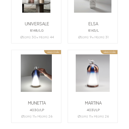
UNIVERSALE
ELSA
8148/LG
8143/L
Ø(cm): 30x H(cm): 44
Ø(cm): 9x H(cm): 31
HÀNG CÓ SẴN
HÀNG CÓ SẴN
MUNETTA
MARTINA
4030/LP
4031/LP
Ø(cm): 11x H(cm): 26
Ø(cm): 11x H(cm): 26