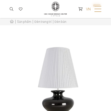
KHÔNG CÓ SẢN PHẨM TRONG GIỎ HÀNG
VN
Sản phẩm
Đèn trang trí
Đèn bàn