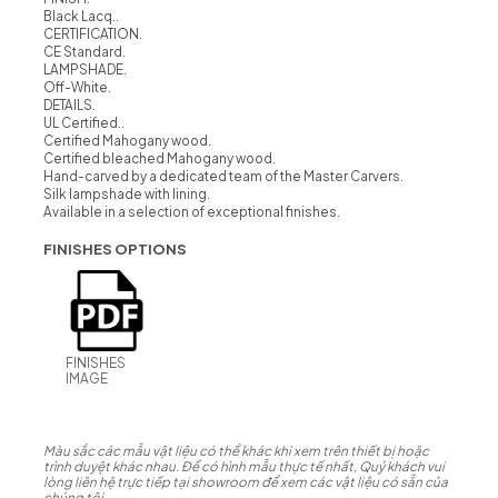
Black Lacq..
CERTIFICATION.
CE Standard.
LAMPSHADE.
Off-White.
DETAILS.
UL Certified..
Certified Mahogany wood.
Certified bleached Mahogany wood.
Hand-carved by a dedicated team of the Master Carvers.
Silk lampshade with lining.
Available in a selection of exceptional finishes.
FINISHES OPTIONS
FINISHES
IMAGE
Màu sắc các mẫu vật liệu có thể khác khi xem trên thiết bị hoặc
trình duyệt khác nhau. Để có hình mẫu thực tế nhất, Quý khách vui
lòng liên hệ trực tiếp tại showroom để xem các vật liệu có sẵn của
chúng tôi.