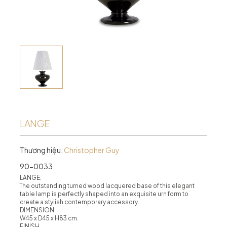
LANGE
Thương hiệu:
Christopher Guy
90-0033
LANGE.
The outstanding turned wood lacquered base of this elegant
table lamp is perfectly shaped into an exquisite urn form to
create a stylish contemporary accessory..
DIMENSION.
W45 x D45 x H83 cm.
FINISH.