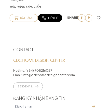
BẢO HÀNH SẢN PHẨM
SHARE
ĐẶT HÀNG
LIÊN HỆ
CONTACT
CDC HOME DESIGN CENTER
Hotline:
(+84) 908216057
Email:
info@cdchomedesigncenter.com
SEND EMAIL
ĐĂNG KÝ NHẬN BẢNG TIN