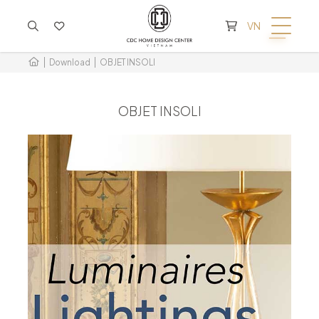
KHÔNG CÓ SẢN PHẨM TRONG GIỎ HÀNG
VN
Download
OBJET INSOLI
OBJET INSOLI