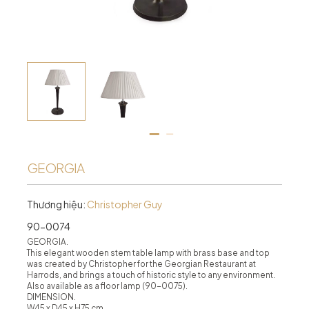
GEORGIA
Thương hiệu:
Christopher Guy
90-0074
GEORGIA.
This elegant wooden stem table lamp with brass base and top
was created by Christopher for the Georgian Restaurant at
Harrods, and brings a touch of historic style to any environment.
Also available as a floor lamp (90-0075).
DIMENSION.
W45 x D45 x H75 cm.