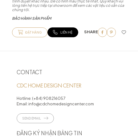
trình duyệt khác nhau. Để có hình mẫu thực tế nhất, Quý khách vui
lòng liên hệ trực tiếp tại showroom để xem các vật liệu có sẵn của
chúng tôi.
BẢO HÀNH SẢN PHẨM
SHARE
ĐẶT HÀNG
LIÊN HỆ
CONTACT
CDC HOME DESIGN CENTER
Hotline:
(+84) 908216057
Email:
info@cdchomedesigncenter.com
SEND EMAIL
ĐĂNG KÝ NHẬN BẢNG TIN