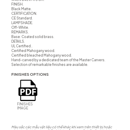
FINISH.
Black Matte.
CERTIFICATION.
CE Standard.
LAMPSHADE.
Off-White.
REMARKS.
Base: Coated solid brass.
DETAILS.
UL Certified..
Certified Mahogany wood.
Certified bleached Mahogany wood.
Hand-carved by a dedicated team of the Master Carvers.
Selection of remarkable finishes are available.
FINISHES OPTIONS
FINISHES
IMAGE
Màu sắc các mẫu vật liệu có thể khác khi xem trên thiết bị hoặc