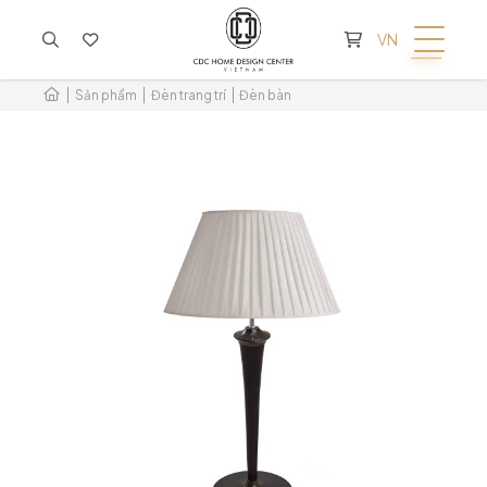
KHÔNG CÓ SẢN PHẨM TRONG GIỎ HÀNG
VN
Sản phẩm
Đèn trang trí
Đèn bàn