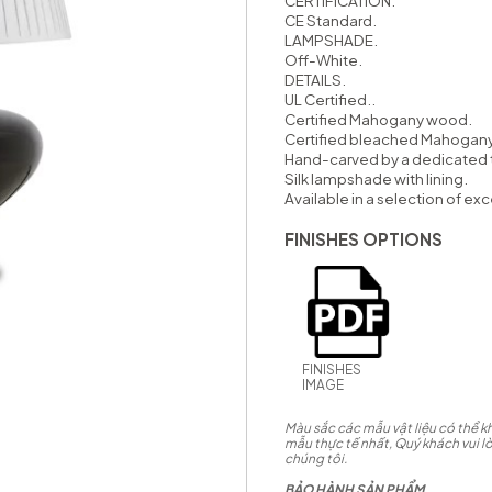
CERTIFICATION.
CE Standard.
LAMPSHADE.
Off-White.
DETAILS.
UL Certified..
Certified Mahogany wood.
Certified bleached Mahogan
Hand-carved by a dedicated t
Silk lampshade with lining.
Available in a selection of exc
FINISHES OPTIONS
FINISHES
IMAGE
Màu sắc các mẫu vật liệu có thể kh
mẫu thực tế nhất, Quý khách vui lò
chúng tôi.
BẢO HÀNH SẢN PHẨM