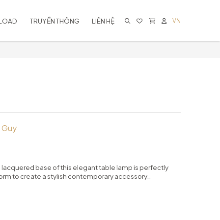
LOAD
TRUYỀN THÔNG
LIÊN HỆ
VN
KHÔNG CÓ SẢN PHẨM TRONG GIỎ
HÀNG
r Guy
acquered base of this elegant table lamp is perfectly
form to create a stylish contemporary accessory..