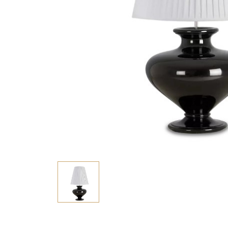
Bàn console/ Bàn làm việc
Vỏ Gối
Tủ phòng khách
Vỏ Chăn
Tủ bar
Tấm trải, ga giường
Gối trang trí
PHÒNG ĂN
Bàn ăn
Ghế ăn
Tủ phòng ăn
Ghế bar