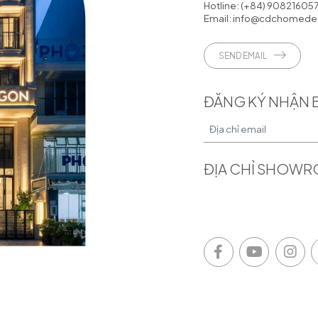
Hotline:
(+84) 90821605
Email:
info@cdchomedes
SEND EMAIL
ĐĂNG KÝ NHẬN 
ĐỊA CHỈ SHOW