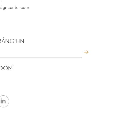
7
igncenter.com
BẢNG TIN
ROOM