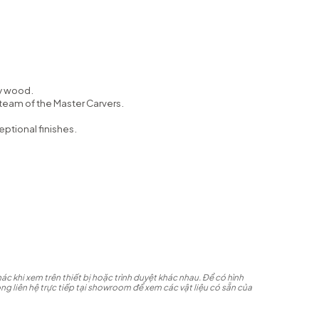
y wood.
eam of the Master Carvers.
eptional finishes.
ác khi xem trên thiết bị hoặc trình duyệt khác nhau. Để có hình
ng liên hệ trực tiếp tại showroom để xem các vật liệu có sẵn của