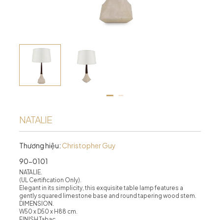
NATALIE
Thương hiệu:
Christopher Guy
90-0101
NATALIE.
(UL Certification Only).
Elegant in its simplicity, this exquisite table lamp features a
gently squared limestone base and round tapering wood stem.
DIMENSION.
W50 x D50 x H88 cm.
FINISH Tabac.