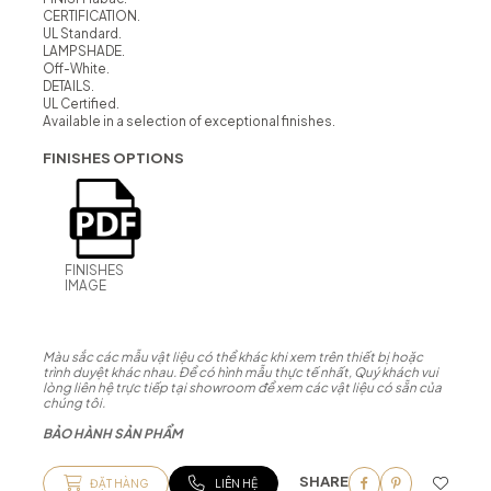
CERTIFICATION.
UL Standard.
LAMPSHADE.
Off-White.
DETAILS.
UL Certified.
Available in a selection of exceptional finishes.
FINISHES OPTIONS
FINISHES
IMAGE
Màu sắc các mẫu vật liệu có thể khác khi xem trên thiết bị hoặc
trình duyệt khác nhau. Để có hình mẫu thực tế nhất, Quý khách vui
lòng liên hệ trực tiếp tại showroom để xem các vật liệu có sẵn của
chúng tôi.
BẢO HÀNH SẢN PHẨM
SHARE
ĐẶT HÀNG
LIÊN HỆ