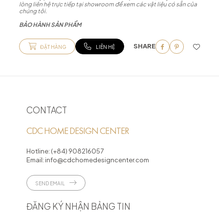
lòng liên hệ trực tiếp tại showroom để xem các vật liệu có sẵn của
chúng tôi.
BẢO HÀNH SẢN PHẨM
SHARE
ĐẶT HÀNG
LIÊN HỆ
CONTACT
CDC HOME DESIGN CENTER
Hotline:
(+84) 908216057
Email:
info@cdchomedesigncenter.com
SEND EMAIL
ĐĂNG KÝ NHẬN BẢNG TIN