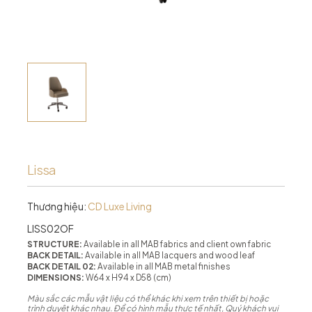
Lissa
Thương hiệu:
CD Luxe Living
LISS02OF
STRUCTURE:
Available in all MAB fabrics and client own fabric
BACK DETAIL:
Available in all MAB lacquers and wood leaf
BACK DETAIL 02:
Available in all MAB metal finishes
DIMENSIONS:
W64 x H94 x D58 (cm)
Màu sắc các mẫu vật liệu có thể khác khi xem trên thiết bị hoặc
trình duyệt khác nhau. Để có hình mẫu thực tế nhất, Quý khách vui