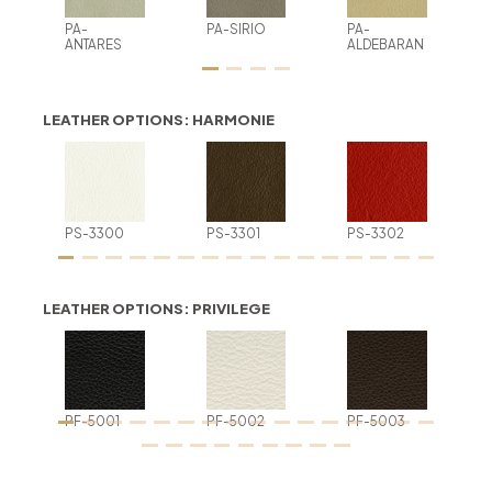
PA-
PA-SIRIO
PA-
ANTARES
ALDEBARAN
LEATHER OPTIONS: HARMONIE
PS-3300
PS-3301
PS-3302
LEATHER OPTIONS: PRIVILEGE
PF-5001
PF-5002
PF-5003