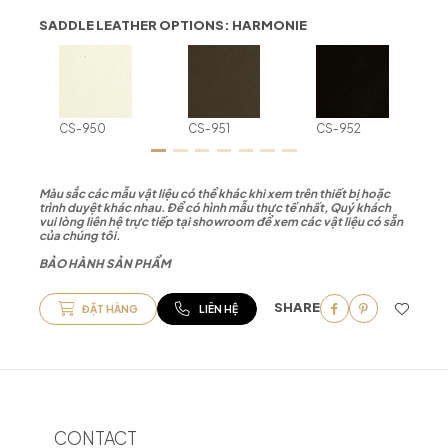
SADDLE LEATHER OPTIONS: HARMONIE
CS-950
CS-951
CS-952
Màu sắc các mẫu vật liệu có thể khác khi xem trên thiết bị hoặc
trình duyệt khác nhau. Để có hình mẫu thực tế nhất, Quý khách
vui lòng liên hệ trực tiếp tại showroom để xem các vật liệu có sẵn
của chúng tôi.
BẢO HÀNH SẢN PHẨM
SHARE
ĐẶT HÀNG
LIÊN HỆ
CONTACT