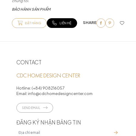
chúng tôi.
BẢO HÀNH SẢN PHẨM
SHARE
ĐẶT HÀNG
LIÊN HỆ
CONTACT
CDC HOME DESIGN CENTER
Hotline:
(+84) 908216057
Email:
info@cdchomedesigncenter.com
SEND EMAIL
ĐĂNG KÝ NHẬN BẢNG TIN