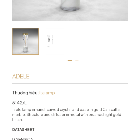
ADELE
Thương hiệu:
Italamp
8142/L
Table lamp in hand-carved crystal and base in gold Calacatta
marble. Structure and diffuser in metal with brushed light gold
finish.
DATASHEET
DIMENSION