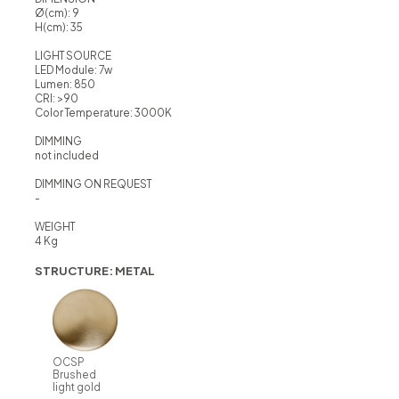
Ø(cm): 9
H(cm): 35
LIGHT SOURCE
LED Module: 7w
Lumen: 850
CRI: >90
Color Temperature: 3000K
DIMMING
not included
DIMMING ON REQUEST
-
WEIGHT
4 Kg
STRUCTURE: METAL
OCSP
Brushed
light gold