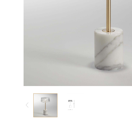
Bàn console/ Bàn làm việc
Vỏ Gối
Tủ phòng khách
Vỏ Chăn
Tủ bar
Tấm trải, ga giường
Gối trang trí
PHÒNG ĂN
Bàn ăn
Ghế ăn
Tủ phòng ăn
Ghế bar