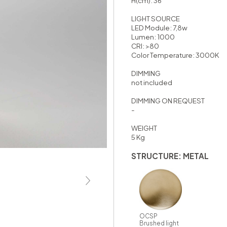
H(cm): 36
LIGHT SOURCE
LED Module: 7,8w
Lumen: 1000
CRI: >80
Color Temperature: 3000K
DIMMING
not included
DIMMING ON REQUEST
-
WEIGHT
5 Kg
STRUCTURE: METAL
OCSP
Brushed light