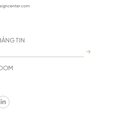
7
igncenter.com
BẢNG TIN
ROOM