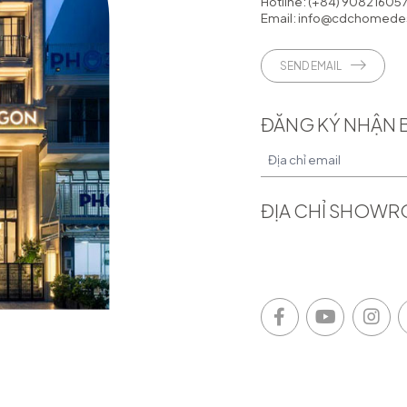
Hotline:
(+84) 90821605
Email:
info@cdchomedes
SEND EMAIL
ĐĂNG KÝ NHẬN 
ĐỊA CHỈ SHOW