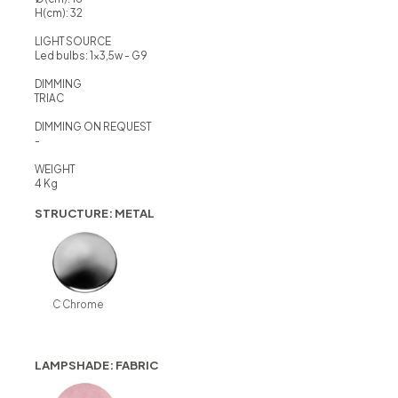
H(cm): 32
LIGHT SOURCE
Led bulbs: 1x3,5w - G9
DIMMING
TRIAC
DIMMING ON REQUEST
-
WEIGHT
4 Kg
STRUCTURE: METAL
C Chrome
LAMPSHADE: FABRIC