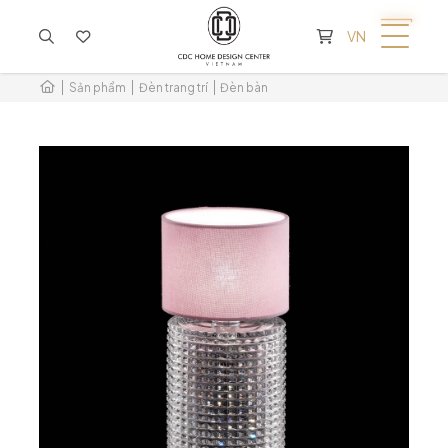
KHÔNG CÓ SẢN PHẨM TRONG GIỎ HÀNG
VN
Sản phẩm
Đèn trang trí
Đèn bàn