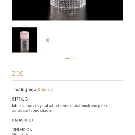
ZOE
Thương hiệu:
Italamp
8171/LG
Table lamps in crystal with chrome metal finish and pink or
bordeaux fabric shade.
DATASHEET
DIMENSION
Ø(cm): 16