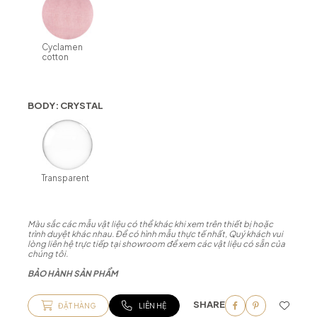
Cyclamen
cotton
BODY: CRYSTAL
Transparent
Màu sắc các mẫu vật liệu có thể khác khi xem trên thiết bị hoặc
trình duyệt khác nhau. Để có hình mẫu thực tế nhất, Quý khách vui
lòng liên hệ trực tiếp tại showroom để xem các vật liệu có sẵn của
chúng tôi.
BẢO HÀNH SẢN PHẨM
SHARE
ĐẶT HÀNG
LIÊN HỆ