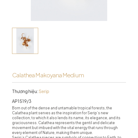
Calathea Makoyana Medium
Thương hiệu:
Serip
AP1519/3
Born out of the dense and untamable tropical forests, the
Calathea plant serves as the inspiration for Serip’s new
collection, to which it also lends its name, its elegance, and its
graciousness. Calathea represents the gentil and delicate
movement but imbued with the vital energy that runs through
every element of Nature, making them unique.
Serip’s Calathea pieces are symbols of connection to Earth, to