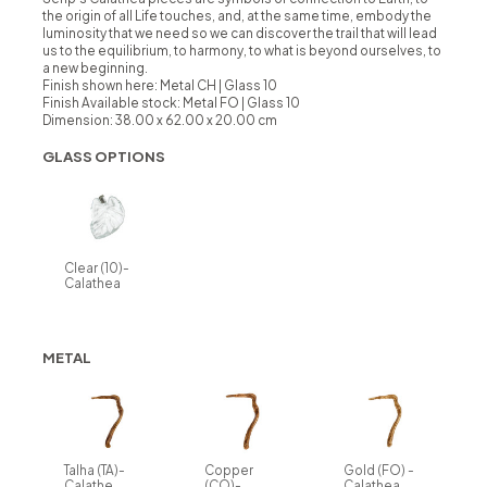
the origin of all Life touches, and, at the same time, embody the
luminosity that we need so we can discover the trail that will lead
us to the equilibrium, to harmony, to what is beyond ourselves, to
a new beginning.
Finish shown here: Metal CH | Glass 10
Finish Available stock:
Metal FO | Glass 10
Dimension: 38.00 x 62.00 x 20.00 cm
GLASS OPTIONS
Clear (10)-
Calathea
METAL
Talha (TA)-
Copper
Gold (FO) -
Calathe
(CO)-
Calathea