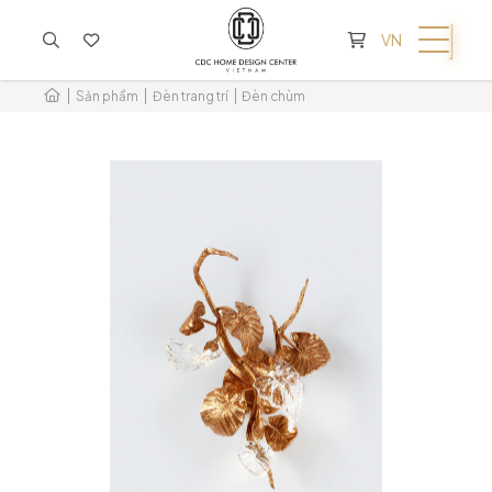
KHÔNG CÓ SẢN PHẨM TRONG GIỎ HÀNG
VN
Sản phẩm
Đèn trang trí
Đèn chùm