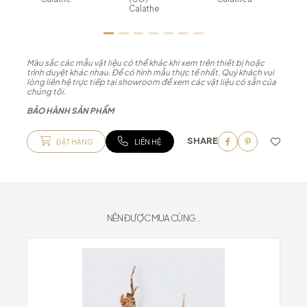
Calathe
Màu sắc các mẫu vật liệu có thể khác khi xem trên thiết bị hoặc
trình duyệt khác nhau. Để có hình mẫu thực tế nhất, Quý khách vui
lòng liên hệ trực tiếp tại showroom để xem các vật liệu có sẵn của
chúng tôi.
BẢO HÀNH SẢN PHẨM
SHARE
ĐẶT HÀNG
LIÊN HỆ
NÊN ĐƯỢC MUA CÙNG...