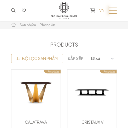
KHÔNG CÓ SẢN PHẨM TRONG GIỎ HÀNG
VN
Sản phẩm
Phòng ăn
PRODUCTS
BỘ LỌC SẢN PHẨM
SẮP XẾP
HÀNG CÓ SẴN
HÀNG CÓ SẴN
CALATRAVA I
CRISTAUX V