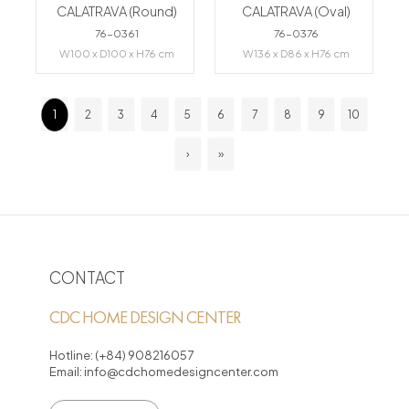
CALATRAVA (Round)
CALATRAVA (Oval)
76-0361
76-0376
W100 x D100 x H76 cm
W136 x D86 x H76 cm
1
2
3
4
5
6
7
8
9
10
›
»
CONTACT
CDC HOME DESIGN CENTER
Hotline:
(+84) 908216057
Email:
info@cdchomedesigncenter.com