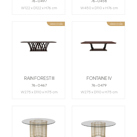
76-0497
76-0458
W122 x D122 x H76 cm
W450 x D110 x H76 cm
HÀNG CÓ SẴN
HÀNG CÓ SẴN
RAIN FOREST III
FONTAINE IV
76-0467
76-0479
W275 x D110 x H75 cm
W275 x D110 x H75 cm