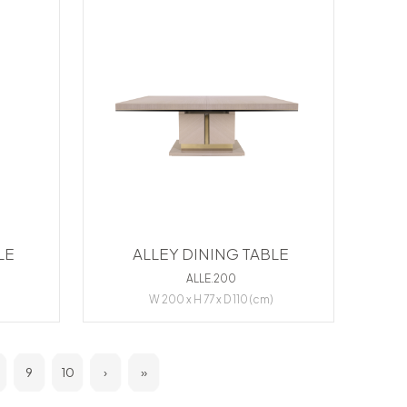
LE
ALLEY DINING TABLE
ALLE.200
W 200 x H 77 x D 110 (cm)
9
10
›
»