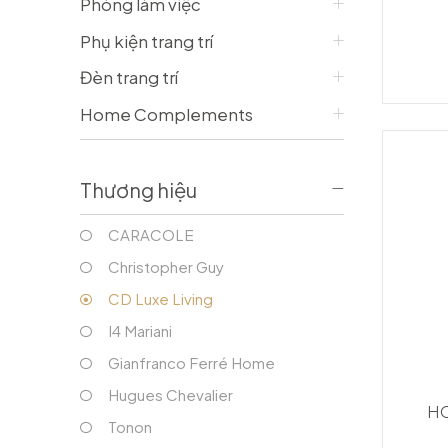
Phòng làm việc
Bàn console/ Bàn làm việc
Vỏ Gối
Tủ phòng khách
Vỏ Chăn
Phụ kiện trang trí
Tủ bar
Tấm trải, ga giường
Đèn trang trí
Gối trang trí
PHÒNG ĂN
Home Complements
Bàn ăn
Ghế ăn
Tủ phòng ăn
Thương hiệu
Ghế bar
CARACOLE
Christopher Guy
CD Luxe Living
I4 Mariani
Gianfranco Ferré Home
Hugues Chevalier
HO
Tonon