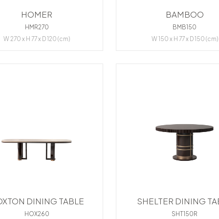
HOMER
BAMBOO
HMR270
BMB150
W 270 x H 77 x D 120 (cm)
W 150 x H 77 x D 150 (cm)
XTON DINING TABLE
SHELTER DINING TA
HOX260
SHT150R