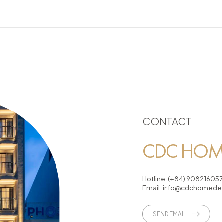
CONTACT
CDC HOME
Hotline:
(+84) 90821605
Email:
info@cdchomedes
SEND EMAIL