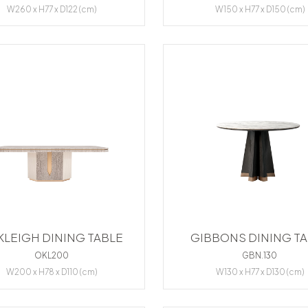
W260 x H77 x D122 (cm)
W150 x H77 x D150 (cm)
KLEIGH DINING TABLE
GIBBONS DINING T
OKL200
GBN.130
W200 x H78 x D110 (cm)
W130 x H77 x D130 (cm)