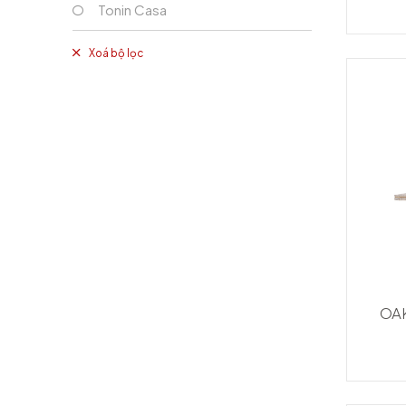
Tonin Casa
Xoá bộ lọc
OA