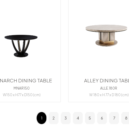
NARCH DINING TABLE
ALLEY DINING TAB
MNAR150
ALLE.180R
W150 x H77 x D150 (cm)
W 180 x H 77 x D 180 (cm)
1
2
3
4
5
6
7
8