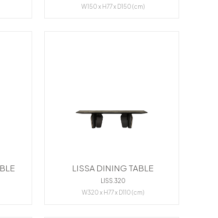
W150 x H77 x D150 (cm)
ABLE
LISSA DINING TABLE
LISS.320
W320 x H77 x D110 (cm)