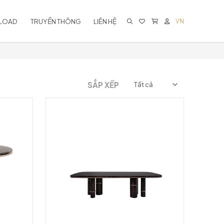
LOAD
TRUYỀN THÔNG
LIÊN HỆ
VN
KHÔNG CÓ SẢN PHẨM TRONG GIỎ
HÀNG
SẮP XẾP