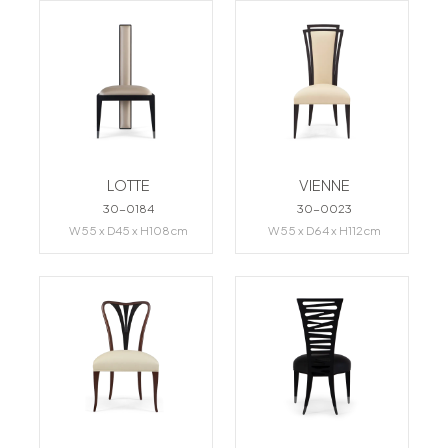
LOTTE
VIENNE
30-0184
30-0023
W55 x D45 x H108cm
W55 x D64 x H112cm