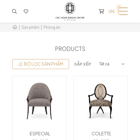
KHÔNG CÓ SẢN PHẨM TRONG GIỎ HÀNG
VN
Sản phẩm
Phòng ăn
PRODUCTS
BỘ LỌC SẢN PHẨM
SẮP XẾP
ESPECIAL
COLETTE