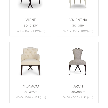
VIGNE
VALENTINA
30-0133V
30-0119
W73 x D63 x H82 (cm)
W73 x D63 x H102 (cm)
MONACO
ARCH
60-0278
30-0002
W60 x D68 x H89 (cm)
W58 x D60 x H92 (cm)