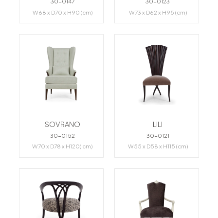
30-0147
30-0123
W68 x D70 x H90 (cm)
W73 x D62 x H95 (cm)
SOVRANO
LILI
30-0152
30-0121
W70 x D78 x H120( cm)
W55 x D58 x H115 (cm)