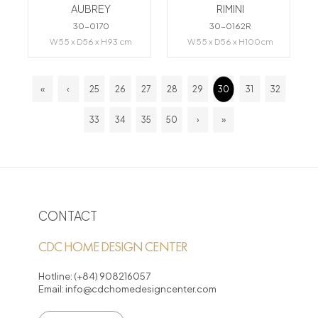
AUBREY
RIMINI
30-0170
30-0162R
W55 x D56 x H93 cm
W55 x D56 x H100cm
«
‹
25
26
27
28
29
30
31
32
33
34
35
50
›
»
CONTACT
CDC HOME DESIGN CENTER
Hotline:
(+84) 908216057
Email:
info@cdchomedesigncenter.com