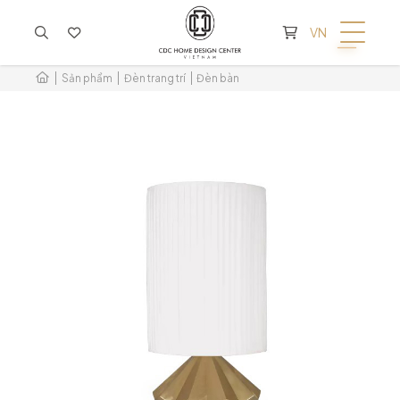
KHÔNG CÓ SẢN PHẨM TRONG GIỎ HÀNG
VN
Sản phẩm
Đèn trang trí
Đèn bàn