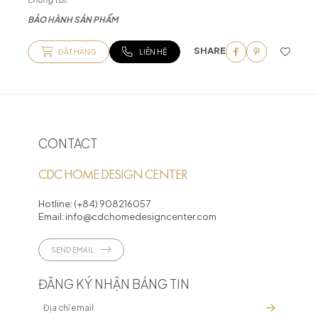
BẢO HÀNH SẢN PHẨM
SHARE
ĐẶT HÀNG
LIÊN HỆ
CONTACT
CDC HOME DESIGN CENTER
Hotline:
(+84) 908216057
Email:
info@cdchomedesigncenter.com
SEND EMAIL
ĐĂNG KÝ NHẬN BẢNG TIN