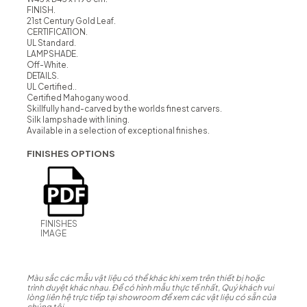
FINISH.
21st Century Gold Leaf.
CERTIFICATION.
UL Standard.
LAMPSHADE.
Off-White.
DETAILS.
UL Certified..
Certified Mahogany wood.
Skillfully hand-carved by the worlds finest carvers.
Silk lampshade with lining.
Available in a selection of exceptional finishes.
FINISHES OPTIONS
FINISHES
IMAGE
Màu sắc các mẫu vật liệu có thể khác khi xem trên thiết bị hoặc
trình duyệt khác nhau. Để có hình mẫu thực tế nhất, Quý khách vui
lòng liên hệ trực tiếp tại showroom để xem các vật liệu có sẵn của
chúng tôi.