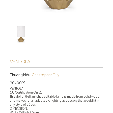
VENTOLA
Thương hiệu:
Christopher Guy
90-0091
VENTOLA.
(UL Certification Only).
This delightful fan-shaped table lamp is made from solid wood
and makes for an adaptable lighting accessory that would fit in
any style of décor.
DIMENSION.
W45 x D45 x H90 cm.