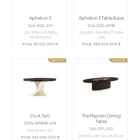
Aphelion 3
Aphelion 3 Table Base
CLA-023-201
CLA-023-201B
203.20W x 111.76D x
54.61W x 54.61D x 72.39H
76.20H (cm)
(cm)
Price: 411.120.000 ₫
Price: 354.204.000 ₫
HÀNG CÓ SẴN
HÀNG CÓ SẴN
Do A 360
The Masters Dining
Table
CON-DINTAB-014
SIG-017-202
152.4 x 76.2 cm
289.56 x 147.32 x 74.93 cm
Price: 342.056.000 ₫