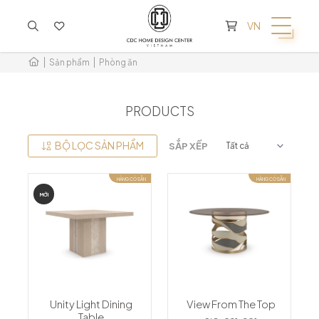
KHÔNG CÓ SẢN PHẨM TRONG GIỎ HÀNG
VN
Sản phẩm
Phòng ăn
PRODUCTS
BỘ LỌC SẢN PHẨM
SẮP XẾP
HÀNG CÓ SẴN
HÀNG CÓ SẴN
MỚI
Unity Light Dining
View From The Top
Table