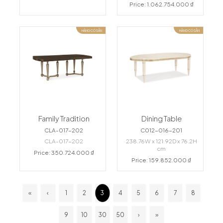
Price: 1.062.754.000 ₫
HÀNG CÓ SẴN
HÀNG CÓ SẴN
Family Tradition
Dining Table
CLA-017-202
C012-016-201
CLA-017-202
238.76W x 121.92D x 76.2H
cm
Price: 350.724.000 ₫
Price: 159.852.000 ₫
«
‹
1
2
3
4
5
6
7
8
9
10
30
50
›
»