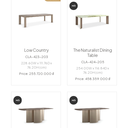
MỚI
Low Country
The Naturalist Dining
Table
CLA-423-203
CLA-424-205
228.60W x 111.76D x
76.20H (cm)
254.00W x 116.84D x
76.20H (cm)
Price: 255.720.000 ₫
Price: 458.359.000 ₫
MỚI
MỚI