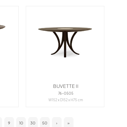
BUVETTE II
76-0505
W152 x D152 x H75 cm
9
10
30
50
›
»