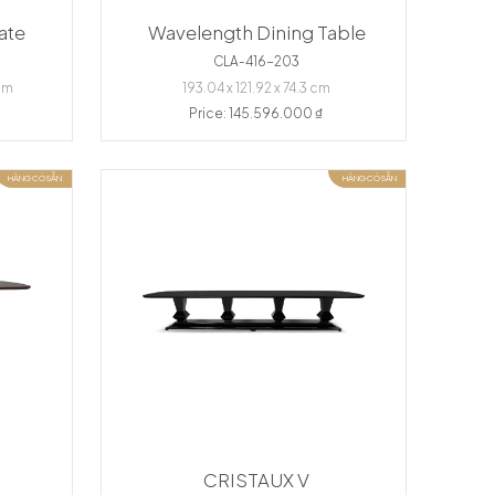
ate
Wavelength Dining Table
CLA-416-203
 cm
193.04 x 121.92 x 74.3 cm
Price: 145.596.000 ₫
HÀNG CÓ SẴN
HÀNG CÓ SẴN
CRISTAUX V