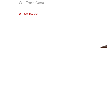
Tonin Casa
Xoá bộ lọc