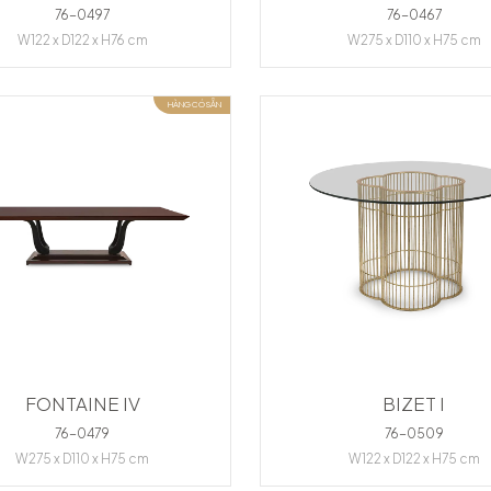
76-0497
76-0467
W122 x D122 x H76 cm
W275 x D110 x H75 cm
HÀNG CÓ SẴN
FONTAINE IV
BIZET I
76-0479
76-0509
W275 x D110 x H75 cm
W122 x D122 x H75 cm