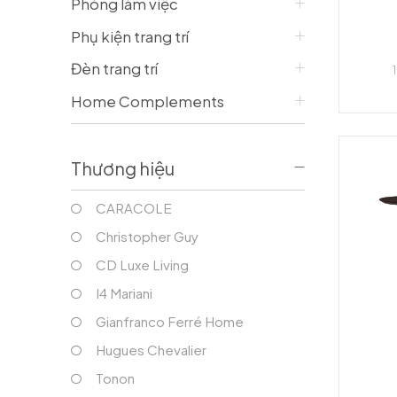
Phòng làm việc
Bàn console/ Bàn làm việc
Vỏ Gối
Tủ phòng khách
Vỏ Chăn
Phụ kiện trang trí
Tủ bar
Tấm trải, ga giường
Đèn trang trí
Gối trang trí
PHÒNG ĂN
Home Complements
Bàn ăn
Ghế ăn
Tủ phòng ăn
Thương hiệu
Ghế bar
CARACOLE
Christopher Guy
CD Luxe Living
I4 Mariani
Gianfranco Ferré Home
Hugues Chevalier
Tonon