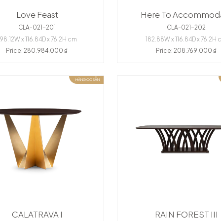
Love Feast
Here To Accommod
CLA-021-201
CLA-021-202
198.12W x 116.84D x 76.2H cm
182.88W x 116.84D x 76.2H
Price: 280.984.000 ₫
Price: 208.769.000 ₫
HÀNG CÓ SẴN
CALATRAVA I
RAIN FOREST III