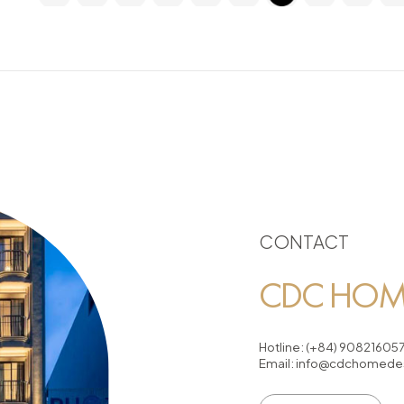
CONTACT
CDC HOME
Hotline:
(+84) 90821605
Email:
info@cdchomedes