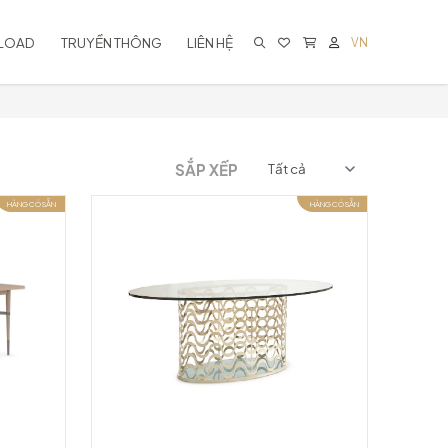
LOAD
TRUYỀN THÔNG
LIÊN HỆ
VN
KHÔNG CÓ SẢN PHẨM TRONG GIỎ
HÀNG
SẮP XẾP
HÀNG CÓ SẴN
HÀNG CÓ SẴN