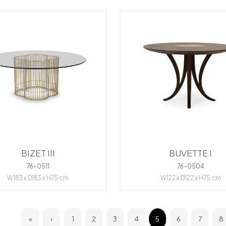
BIZET III
BUVETTE I
76-0511
76-0504
W183 x D183 x H75 cm
W122 x D122 x H75 cm
«
‹
1
2
3
4
5
6
7
8