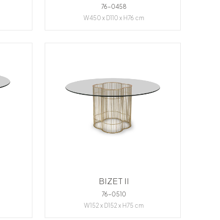
76-0458
W450 x D110 x H76 cm
BIZET II
76-0510
W152 x D152 x H75 cm