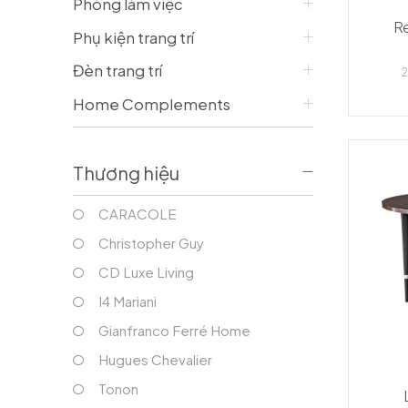
Phòng làm việc
Bàn console/ Bàn làm việc
Vỏ Gối
R
Tủ phòng khách
Vỏ Chăn
Phụ kiện trang trí
Tủ bar
Tấm trải, ga giường
Đèn trang trí
Gối trang trí
2
PHÒNG ĂN
Home Complements
Bàn ăn
Ghế ăn
Tủ phòng ăn
Thương hiệu
Ghế bar
CARACOLE
Christopher Guy
CD Luxe Living
I4 Mariani
Gianfranco Ferré Home
Hugues Chevalier
Tonon