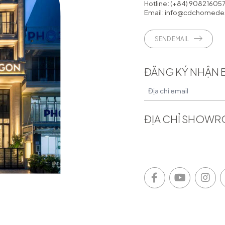
Hotline:
(+84) 90821605
Email:
info@cdchomedes
SEND EMAIL
ĐĂNG KÝ NHẬN 
ĐỊA CHỈ SHOW