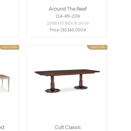
Around The Reef
CLA-419-2016
254W x 111.76D x 76.2H cm
Price: 233.365.000 ₫
HÀNG CÓ SẴN
HÀNG CÓ SẴN
ed
Cult Classic