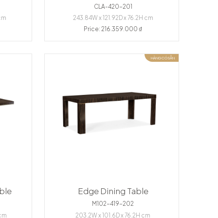
CLA-420-201
 cm
243.84W x 121.92D x 76.2H cm
Price: 216.359.000 ₫
HÀNG CÓ SẴN
ble
Edge Dining Table
M102-419-202
 cm
203.2W x 101.6D x 76.2H cm