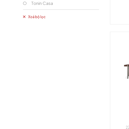
Tonin Casa
Xoá bộ lọc
2