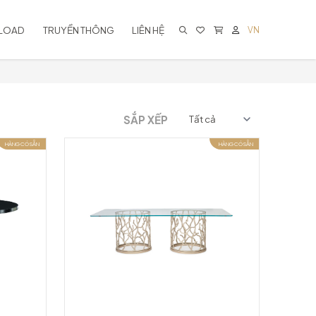
LOAD
TRUYỀN THÔNG
LIÊN HỆ
VN
KHÔNG CÓ SẢN PHẨM TRONG GIỎ
HÀNG
SẮP XẾP
HÀNG CÓ SẴN
HÀNG CÓ SẴN