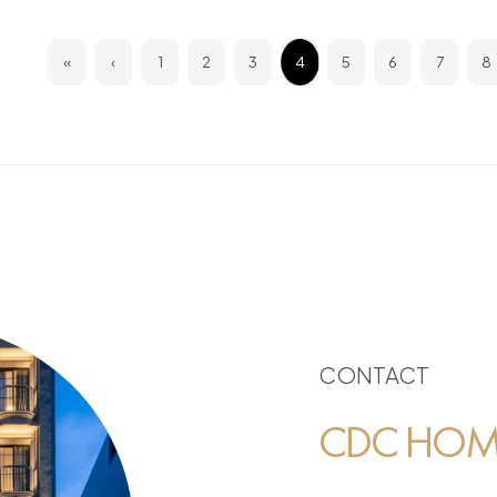
«
‹
1
2
3
4
5
6
7
8
CONTACT
CDC HOME