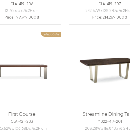
CLA-419-206
CLA-419-207
121.92 dia x 76.2H cm
242.57W x 128.27D x 76.2H
Price: 199.749.000 ₫
Price: 214.269.000 ₫
HÀNG CÓ SẴN
First Course
Streamline Dining Ta
CLA-421-203
M022-417-201
23.52W x 106.68D x 76.2H cm
208.28W x 116.84D x 76.2H