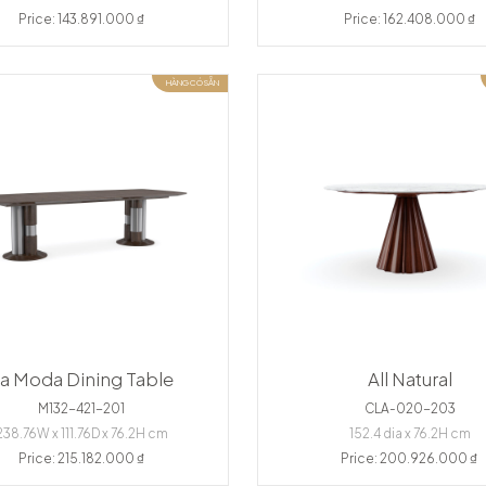
Price: 143.891.000 ₫
Price: 162.408.000 ₫
HÀNG CÓ SẴN
a Moda Dining Table
All Natural
M132-421-201
CLA-020-203
238.76W x 111.76D x 76.2H cm
152.4 dia x 76.2H cm
Price: 215.182.000 ₫
Price: 200.926.000 ₫