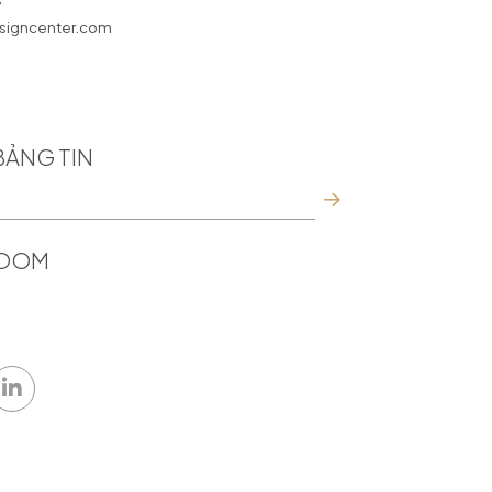
7
igncenter.com
BẢNG TIN
ROOM