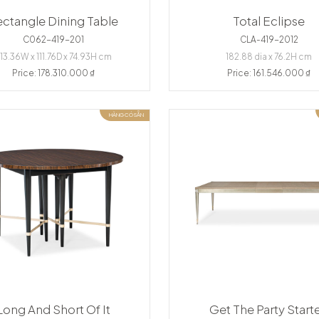
ectangle Dining Table
Total Eclipse
C062-419-201
CLA-419-2012
13.36W x 111.76D x 74.93H cm
182.88 dia x 76.2H cm
Price: 178.310.000 ₫
Price: 161.546.000 ₫
HÀNG CÓ SẴN
Long And Short Of It
Get The Party Start