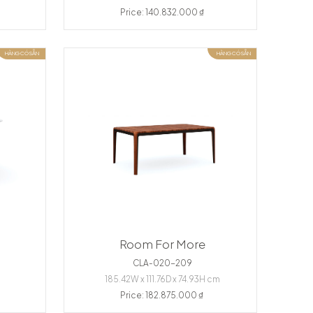
Price: 140.832.000 ₫
HÀNG CÓ SẴN
HÀNG CÓ SẴN
Room For More
CLA-020-209
185.42W x 111.76D x 74.93H cm
Price: 182.875.000 ₫